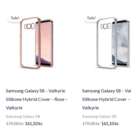
159,00 kr..
143,10 kr..
99,00 kr..
89,10 kr.
Sale!
Sale!
Samsung Galaxy S8 – Valkyrie
Samsung Galaxy S8 – Val
Silikone Hybrid Cover – Rose –
Silikone Hybrid Cover – 
Valkyrie
Valkyrie
Samsung Galaxy S8
Samsung Galaxy S8
Original
Current
Original
Curre
179,00
kr.
161,10
kr.
179,00
kr.
161,10
kr.
price
price
price
price