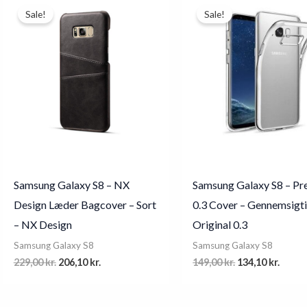
Sale!
Sale!
Samsung Galaxy S8 – NX
Samsung Galaxy S8 – P
Design Læder Bagcover – Sort
0.3 Cover – Gennemsigti
– NX Design
Original 0.3
Samsung Galaxy S8
Samsung Galaxy S8
Original
Current
Original
Curre
229,00
kr.
206,10
kr.
149,00
kr.
134,10
kr.
price
price
price
price
was:
is:
was:
is:
229,00 kr..
206,10 kr..
149,00 kr..
134,10