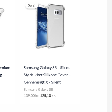
Sale!
remium
Samsung Galaxy S8 – Silent
g –
Stødsikker Silikone Cover –
Gennemsigtig – Silent
Samsung Galaxy S8
nt
Original
Current
139,00
kr.
125,10
kr.
price
price
was:
is:
 kr..
139,00 kr..
125,10 kr..