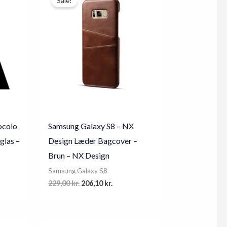
Sale!
ocolo
Samsung Galaxy S8 – NX
glas –
Design Læder Bagcover –
Brun – NX Design
Samsung Galaxy S8
Original
Current
229,00
kr.
206,10
kr.
price
price
was:
is:
.
229,00 kr..
206,10 kr..