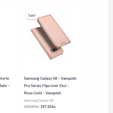
.
179,00 kr..
161,10 kr..
Sale!
kyrie
Samsung Galaxy S8 – Vanquish
Sølv –
Pro Series Flipcover Etui –
Rosa Gold – Vanquish
Samsung Galaxy S8
nt
Original
Current
219,00
kr.
197,10
kr.
price
price