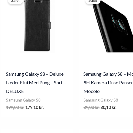
Sale!
Sale!
Samsung Galaxy S8 – Deluxe
Samsung Galaxy S8 – M
Læder Etui Med Pung – Sort –
9H Kamera Linse Panser
DELUXE
Mocolo
Samsung Galaxy S8
Samsung Galaxy S8
Original
Current
Original
Current
199,00
kr.
179,10
kr.
89,00
kr.
80,10
kr.
price
price
price
price
was:
is:
was:
is:
199,00 kr..
179,10 kr..
89,00 kr..
80,10 kr.