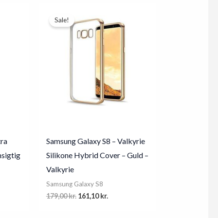
Sale!
tra
Samsung Galaxy S8 – Valkyrie
sigtig
Silikone Hybrid Cover – Guld –
Valkyrie
Samsung Galaxy S8
Original
Current
179,00
kr.
161,10
kr.
price
price
was:
is: