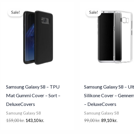
Sale!
Sale!
Samsung Galaxy S8 – TPU
Samsung Galaxy S8 – Ul
Mat Gummi Cover – Sort –
Silikone Cover – Gennem
DeluxeCovers
– DeluxeCovers
Samsung Galaxy S8
Samsung Galaxy S8
Original
Current
Original
Current
159,00
kr.
143,10
kr.
99,00
kr.
89,10
kr.
price
price
price
price
was:
is:
was:
is: