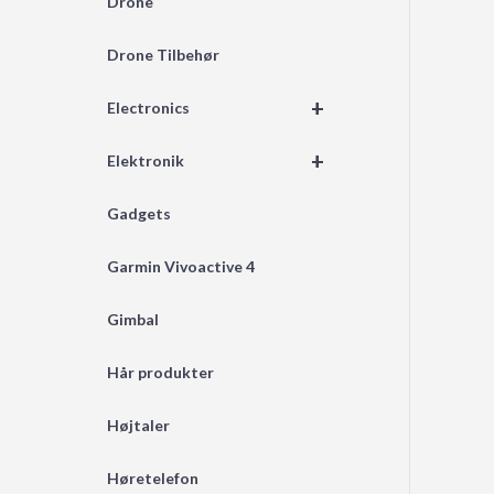
Drone
Drone Tilbehør
+
Electronics
+
Elektronik
Gadgets
Garmin Vivoactive 4
Gimbal
Hår produkter
Højtaler
Høretelefon