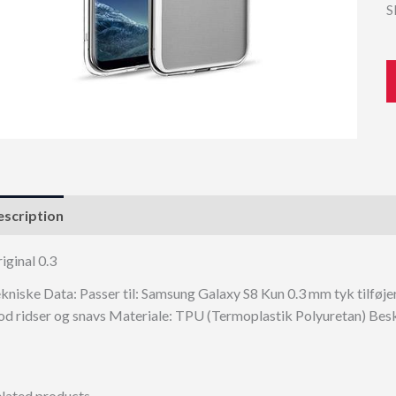
S
scription
iginal 0.3
kniske Data: Passer til: Samsung Galaxy S8 Kun 0.3 mm tyk tilføje
d ridser og snavs Materiale: TPU (Termoplastik Polyuretan) Besk
lated products