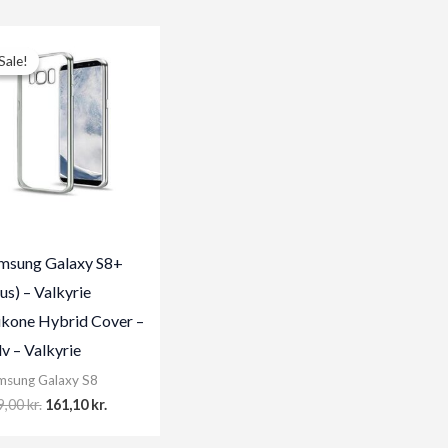
Sale!
Sale!
msung Galaxy S8+
us) – Valkyrie
likone Hybrid Cover –
lv – Valkyrie
msung Galaxy S8
Original
Current
9,00
kr.
161,10
kr.
price
price
was:
is: