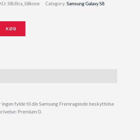
price
price
KU:
S8Ultra_Silikone
Category:
Samsung Galaxy S8
was:
is:
149,00 kr..
134,10 kr..
KØB
r ingen fylde til din Samsung Fremragende beskyttelse
rivelse: Premium 0.