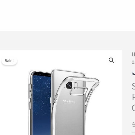
H
Sale!
0
S