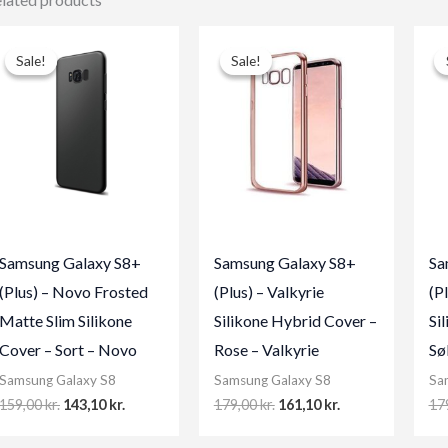
Sale!
Sale!
Sale!
Sale!
Samsung Galaxy S8+
Samsung Galaxy S8+
Sa
(Plus) – Novo Frosted
(Plus) – Valkyrie
(Pl
Matte Slim Silikone
Silikone Hybrid Cover –
Si
Cover – Sort – Novo
Rose – Valkyrie
Sø
Samsung Galaxy S8
Samsung Galaxy S8
Sa
Original
Current
Original
Current
159,00
kr.
143,10
kr.
179,00
kr.
161,10
kr.
17
price
price
price
price
was:
is:
was:
is: