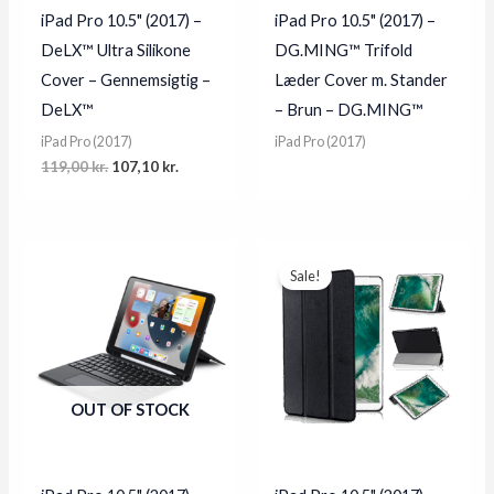
iPad Pro 10.5" (2017) –
iPad Pro 10.5" (2017) –
DeLX™ Ultra Silikone
DG.MING™ Trifold
Cover – Gennemsigtig –
Læder Cover m. Stander
DeLX™
– Brun – DG.MING™
iPad Pro (2017)
iPad Pro (2017)
Original
Current
119,00
kr.
107,10
kr.
price
price
was:
is:
119,00 kr..
107,10 kr..
Sale!
OUT OF STOCK