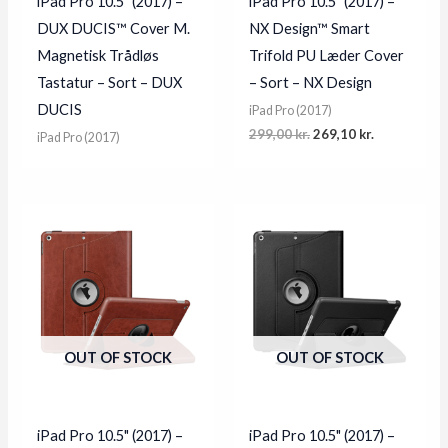
iPad Pro 10.5" (2017) –
iPad Pro 10.5" (2017) –
DUX DUCIS™ Cover M.
NX Design™ Smart
Magnetisk Trådløs
Trifold PU Læder Cover
Tastatur – Sort – DUX
– Sort – NX Design
DUCIS
iPad Pro (2017)
Original
Current
299,00
kr.
269,10
kr.
iPad Pro (2017)
price
price
was:
is:
299,00 kr..
269,10 kr..
OUT OF STOCK
OUT OF STOCK
iPad Pro 10.5" (2017) –
iPad Pro 10.5" (2017) –