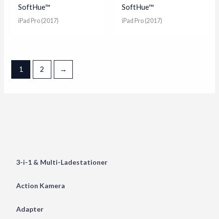
SoftHue™
SoftHue™
iPad Pro (2017)
iPad Pro (2017)
1
2
→
3-i-1 & Multi-Ladestationer
Action Kamera
Adapter