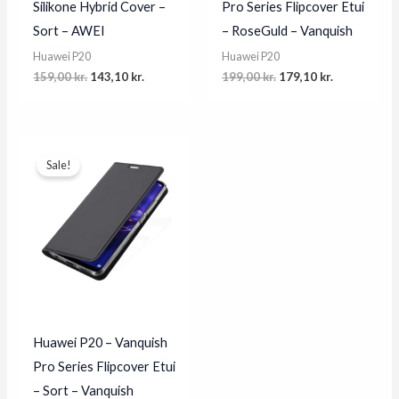
Silikone Hybrid Cover –
Pro Series Flipcover Etui
Sort – AWEI
– RoseGuld – Vanquish
Huawei P20
Huawei P20
Original
Current
Original
Current
159,00
kr.
143,10
kr.
199,00
kr.
179,10
kr.
price
price
price
price
was:
is:
was:
is:
159,00 kr..
143,10 kr..
199,00 kr..
179,10 kr..
Sale!
Huawei P20 – Vanquish
Pro Series Flipcover Etui
– Sort – Vanquish