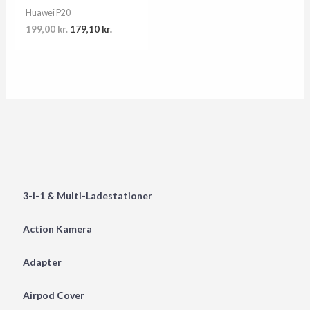
Huawei P20
Original
Current
199,00
kr.
179,10
kr.
price
price
was:
is:
199,00 kr..
179,10 kr..
3-i-1 & Multi-Ladestationer
Action Kamera
Adapter
Airpod Cover