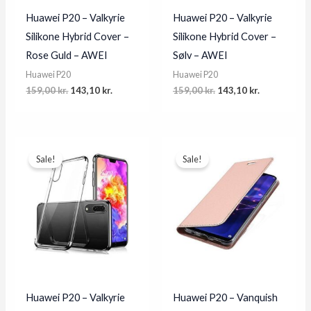
Huawei P20 – Valkyrie
Huawei P20 – Valkyrie
Silikone Hybrid Cover –
Silikone Hybrid Cover –
Rose Guld – AWEI
Sølv – AWEI
Huawei P20
Huawei P20
Original
Current
Original
Current
159,00
kr.
143,10
kr.
159,00
kr.
143,10
kr.
price
price
price
price
was:
is:
was:
is:
159,00 kr..
143,10 kr..
159,00 kr..
143,10 kr..
Sale!
Sale!
Huawei P20 – Valkyrie
Huawei P20 – Vanquish