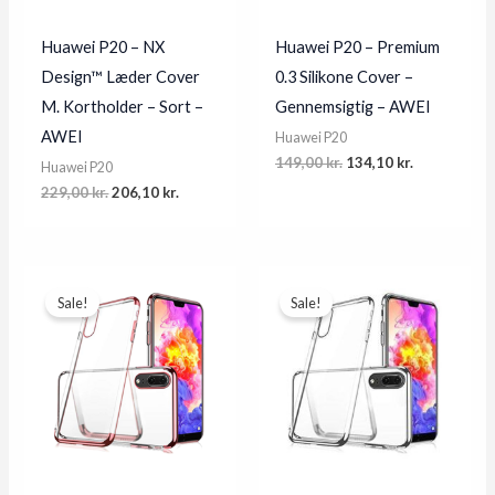
Huawei P20 – NX
Huawei P20 – Premium
Design™ Læder Cover
0.3 Silikone Cover –
M. Kortholder – Sort –
Gennemsigtig – AWEI
AWEI
Huawei P20
Original
Current
149,00
kr.
134,10
kr.
Huawei P20
price
price
Original
Current
229,00
kr.
206,10
kr.
was:
is:
price
price
149,00 kr..
134,10 kr..
was:
is:
229,00 kr..
206,10 kr..
Sale!
Sale!