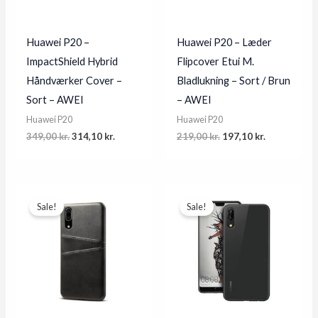
Huawei P20 –
Huawei P20 – Læder
ImpactShield Hybrid
Flipcover Etui M.
Håndværker Cover –
Bladlukning – Sort / Brun
Sort – AWEI
– AWEI
Huawei P20
Huawei P20
Original
Current
Original
Current
349,00
kr.
314,10
kr.
219,00
kr.
197,10
kr.
price
price
price
price
was:
is:
was:
is:
349,00 kr..
314,10 kr..
219,00 kr..
197,10 kr..
Sale!
Sale!