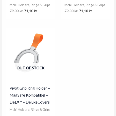
Mobil Holdere, Ringe & Grips
Mobil Holdere, Ringe & Grips
Original
Current
Original
Current
79,00
kr.
71,10
kr.
79,00
kr.
71,10
kr.
price
price
price
price
was:
is:
was:
is:
79,00 kr..
71,10 kr..
79,00 kr..
71,10 kr..
OUT OF STOCK
Pivot Grip Ring Holder –
MagSafe Kompatibel –
DeLX™ – DeluxeCovers
Mobil Holdere, Ringe & Grips