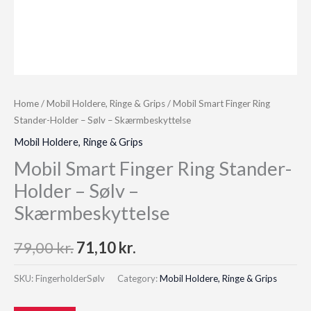
Home
/
Mobil Holdere, Ringe & Grips
/ Mobil Smart Finger Ring
Stander-Holder – Sølv – Skærmbeskyttelse
Mobil Holdere, Ringe & Grips
Mobil Smart Finger Ring Stander-
Holder – Sølv –
Skærmbeskyttelse
Original
Current
79,00
kr.
71,10
kr.
price
price
SKU:
FingerholderSølv
Category:
Mobil Holdere, Ringe & Grips
was:
is: