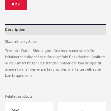
KØB
79,00 kr..
71,10 kr..
Description
Skærmbeskyttelse
Tekniske Data – Sidder godt fast med super stærk lim –
Minimerer risikoen for tilfældige fald Beskrivelse: Kvalitets
m obil smart finger ring stander-holder der kan bruges til
mange formål, den er perfekt når der skal tages selfies og
kan bruges som
Related products
Sale!
Sale!