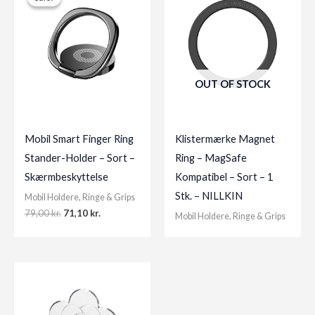
OUT OF STOCK
Mobil Smart Finger Ring
Klistermærke Magnet
Stander-Holder – Sort –
Ring – MagSafe
Skærmbeskyttelse
Kompatibel – Sort – 1
Stk. – NILLKIN
Mobil Holdere, Ringe & Grips
Original
Current
79,00
kr.
71,10
kr.
Mobil Holdere, Ringe & Grips
price
price
was:
is:
79,00 kr..
71,10 kr..