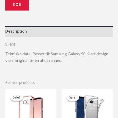
KØB
139,00 kr..
125,10 kr..
Description
Silent
Tekniske data: Passer til: Samsung Galaxy S8 Klart design
viser originaliteten af din enhed.
Related products
Sale!
Sale!
Sale!
Sale!