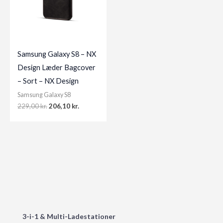
Samsung Galaxy S8 – NX
Design Læder Bagcover
– Sort – NX Design
Samsung Galaxy S8
Original
Current
229,00
kr.
206,10
kr.
price
price
was:
is:
229,00 kr..
206,10 kr..
3-i-1 & Multi-Ladestationer