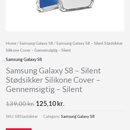
Home
/
Samsung Galaxy S8
/ Samsung Galaxy S8 – Silent Stødsikker
Silikone Cover – Gennemsigtig – Silent
Samsung Galaxy S8
Samsung Galaxy S8 – Silent
Stødsikker Silikone Cover –
Gennemsigtig – Silent
Original
Current
139,00
kr.
125,10
kr.
price
price
SKU:
S8Stødsikker
Category:
Samsung Galaxy S8
was:
is: