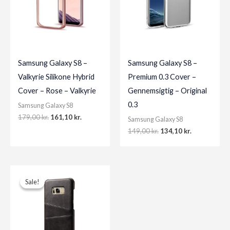
Samsung Galaxy S8 –
Samsung Galaxy S8 –
Valkyrie Silikone Hybrid
Premium 0.3 Cover –
Cover – Rose – Valkyrie
Gennemsigtig – Original
0.3
Samsung Galaxy S8
Original
Current
179,00
kr.
161,10
kr.
Samsung Galaxy S8
price
price
Original
Current
149,00
kr.
134,10
kr.
was:
is:
price
price
179,00 kr..
161,10 kr..
was:
is:
149,00 kr..
134,10 kr..
Sale!
Sale!