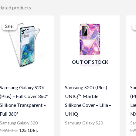
lated products
Sale!
Sale!
OUT OF STOCK
Samsung Galaxy S20+
Samsung S20+(Plus) –
Sa
(Plus) – Full Cover 360°
UNIQ™ Marble
(P
Silikone Transparent –
Silikone Cover – LIlla –
Læ
Full 360°
UNIQ
NX
Samsung Galaxy S20
Samsung Galaxy S20
Sa
Original
Current
139,00
kr.
125,10
kr.
22
price
price