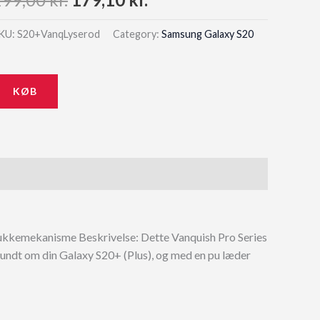
price
price
KU:
S20+VanqLyserod
Category:
Samsung Galaxy S20
was:
is:
199,00 kr..
179,10 kr..
KØB
lukkemekanisme Beskrivelse: Dette Vanquish Pro Series
 rundt om din Galaxy S20+ (Plus), og med en pu læder