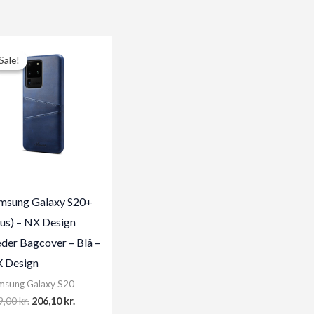
Sale!
Sale!
msung Galaxy S20+
lus) – NX Design
der Bagcover – Blå –
 Design
msung Galaxy S20
Original
Current
9,00
kr.
206,10
kr.
price
price