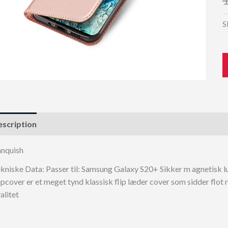
S
scription
nquish
kniske Data: Passer til: Samsung Galaxy S20+ Sikker m agnetisk 
ipcover er et meget tynd klassisk flip læder cover som sidder flot
alitet