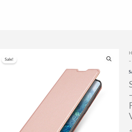
H
Sale!
–
S