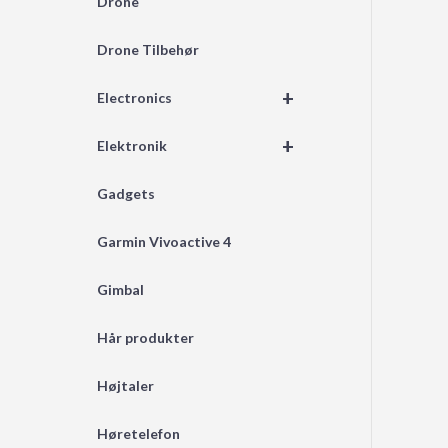
Drone
Drone Tilbehør
+
Electronics
+
Elektronik
Gadgets
Garmin Vivoactive 4
Gimbal
Hår produkter
Højtaler
Høretelefon