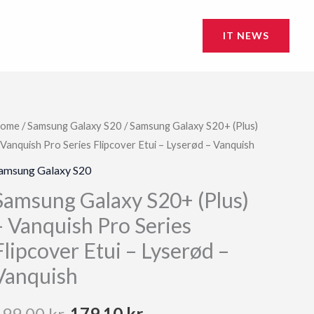
IT NEWS
ome
/
Samsung Galaxy S20
/ Samsung Galaxy S20+ (Plus)
 Vanquish Pro Series Flipcover Etui – Lyserød – Vanquish
amsung Galaxy S20
Samsung Galaxy S20+ (Plus)
– Vanquish Pro Series
Flipcover Etui – Lyserød –
Vanquish
Original
Current
199,00
kr.
179,10
kr.