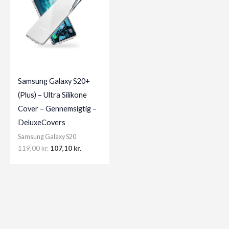
Samsung Galaxy S20+
(Plus) – Ultra Silikone
Cover – Gennemsigtig –
DeluxeCovers
Samsung Galaxy S20
Original
Current
119,00
kr.
107,10
kr.
price
price
was:
is:
119,00 kr..
107,10 kr..