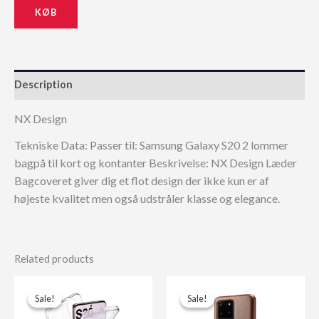
KØB
229,00 kr..
206,10 kr..
Description
NX Design
Tekniske Data: Passer til: Samsung Galaxy S20 2 lommer
bagpå til kort og kontanter Beskrivelse: NX Design Læder
Bagcoveret giver dig et flot design der ikke kun er af
højeste kvalitet men også udstråler klasse og elegance.
Related products
Sale!
Sale!
Sale!
Sale!