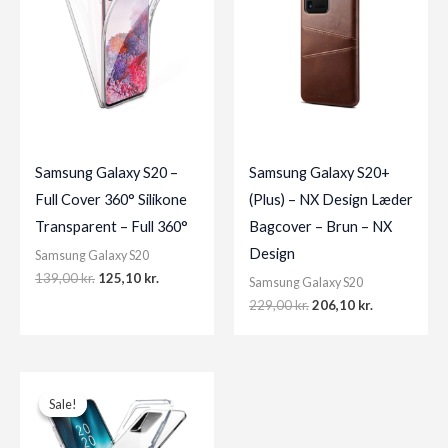
Samsung Galaxy S20 –
Samsung Galaxy S20+
Full Cover 360° Silikone
(Plus) – NX Design Læder
Transparent – Full 360°
Bagcover – Brun – NX
Design
Samsung Galaxy S20
Original
Current
139,00
kr.
125,10
kr.
Samsung Galaxy S20
price
price
Original
Current
229,00
kr.
206,10
kr.
was:
is:
price
price
139,00 kr..
125,10 kr..
was:
is:
229,00 kr..
206,10 kr..
Sale!
Sale!