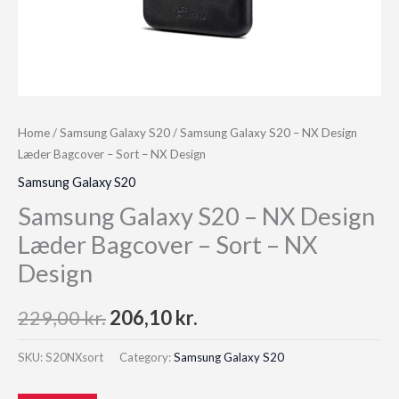
Home
/
Samsung Galaxy S20
/ Samsung Galaxy S20 – NX Design
Læder Bagcover – Sort – NX Design
Samsung Galaxy S20
Samsung Galaxy S20 – NX Design
Læder Bagcover – Sort – NX
Design
Original
Current
229,00
kr.
206,10
kr.
price
price
SKU:
S20NXsort
Category:
Samsung Galaxy S20
was:
is: