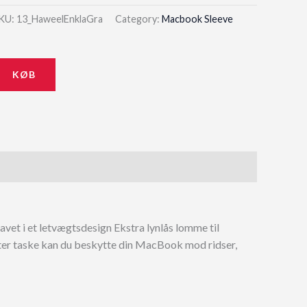
KU:
13_HaweelEnklaGra
Category:
Macbook Sleeve
KØB
vet i et letvægtsdesign Ekstra lynlås lomme til
ter taske kan du beskytte din MacBook mod ridser,