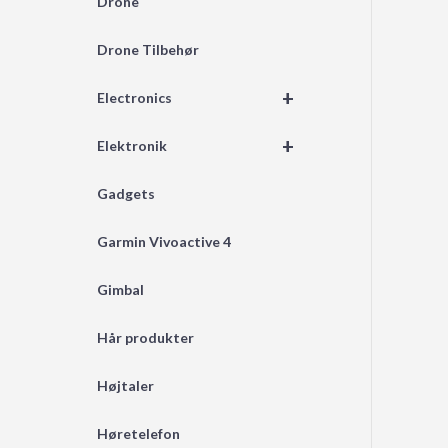
Drone
Drone Tilbehør
+
Electronics
+
Elektronik
Gadgets
Garmin Vivoactive 4
Gimbal
Hår produkter
Højtaler
Høretelefon