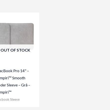
OUT OF STOCK
cBook Pro 14" –
Empiri™ Smooth
der Sleeve – Grå –
Empiri™
cbook Sleeve