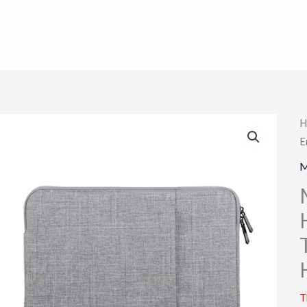
H
E
M
T