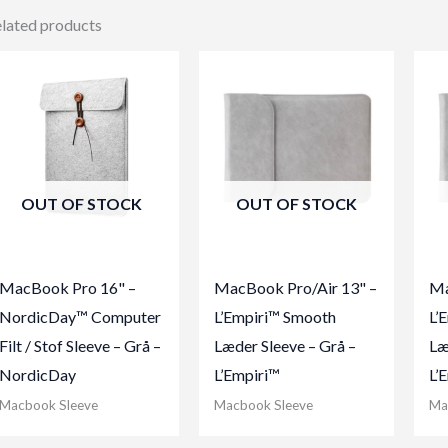
lated products
OUT OF STOCK
OUT OF STOCK
MacBook Pro 16" –
MacBook Pro/Air 13" –
Ma
NordicDay™ Computer
L’Empiri™ Smooth
L’
Filt / Stof Sleeve – Grå –
Læder Sleeve – Grå –
Læ
NordicDay
L’Empiri™
L’
Macbook Sleeve
Macbook Sleeve
Ma