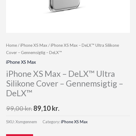
Home
/
iPhone XS Max
/ iPhone XS Max – DeLX™ Ultra Silikone
Cover – Gennemsigtig – DeLX™
iPhone XS Max
iPhone XS Max – DeLX™ Ultra
Silikone Cover – Gennemsigtig –
DeLX™
Original
Current
99,00
kr.
89,10
kr.
price
price
SKU:
Xsmgennem
Category:
iPhone XS Max
was:
is: