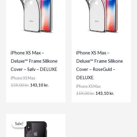
iPhone XS Max –
iPhone XS Max –
Deluxe™ Frame Silikone
Deluxe™ Frame Silikone
Cover – Sølv – DELUXE
Cover – RoseGuld –
DELUXE
iPhone XS Max
Original
Current
159,00
kr.
143,10
kr.
iPhone XS Max
price
price
Original
Current
159,00
kr.
143,10
kr.
was:
is:
price
price
159,00 kr..
143,10 kr..
was:
is:
159,00 kr..
143,10 kr..
Sale!
Sale!