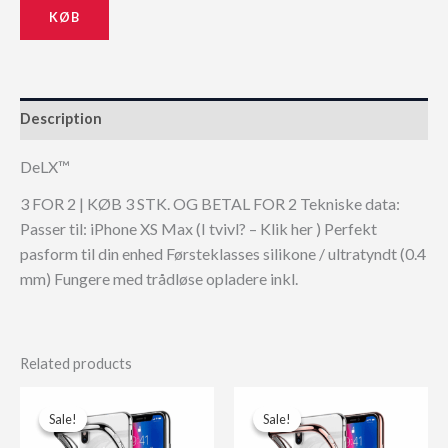
KØB
99,00 kr..
89,10 kr..
Description
DeLX™
3 FOR 2 | KØB 3 STK. OG BETAL FOR 2 Tekniske data:
Passer til: iPhone XS Max (I tvivl? – Klik her ) Perfekt
pasform til din enhed Førsteklasses silikone / ultratyndt (0.4
mm) Fungere med trådløse opladere inkl.
Related products
Sale!
Sale!
Sale!
Sale!