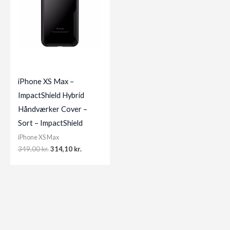
iPhone XS Max –
ImpactShield Hybrid
Håndværker Cover –
Sort – ImpactShield
iPhone XS Max
Original
Current
349,00
kr.
314,10
kr.
price
price
was:
is:
349,00 kr..
314,10 kr..