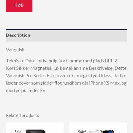
KØB
199,00 kr..
179,10 kr..
Description
Vanquish
Tekniske Data: Indvendig kort lomme med plads til 1-2
Kort Sikker Magnetisk lukkemekanisme Beskrivelse: Dette
Vanquish Pro Series Flipcover er et meget tynd klassisk flip
læder cover som sidder flot rundt om din iPhone XS Max, og
med en pu læder kv
Related products
Sale!
Sale!
Sale!
Sale!