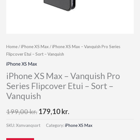
Home
/
iPhone XS Max
/ iPhone XS Max – Vanquish Pro Series
Flipcover Etui – Sort – Vanquish
iPhone XS Max
iPhone XS Max – Vanquish Pro
Series Flipcover Etui – Sort –
Vanquish
Original
Current
199,00
kr.
179,10
kr.
price
price
SKU:
Xsmvanqsort
Category:
iPhone XS Max
was:
is: