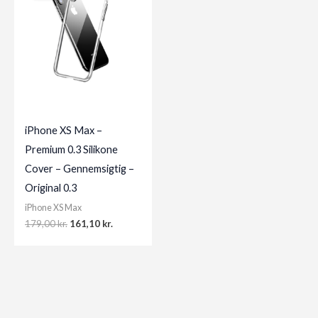
iPhone XS Max –
Premium 0.3 Silikone
Cover – Gennemsigtig –
Original 0.3
iPhone XS Max
Original
Current
179,00
kr.
161,10
kr.
price
price
was:
is:
179,00 kr..
161,10 kr..