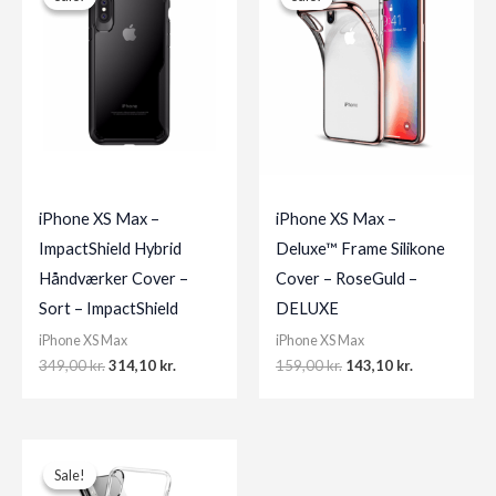
iPhone XS Max –
iPhone XS Max –
ImpactShield Hybrid
Deluxe™ Frame Silikone
Håndværker Cover –
Cover – RoseGuld –
Sort – ImpactShield
DELUXE
iPhone XS Max
iPhone XS Max
Original
Current
Original
Current
349,00
kr.
314,10
kr.
159,00
kr.
143,10
kr.
price
price
price
price
was:
is:
was:
is:
349,00 kr..
314,10 kr..
159,00 kr..
143,10 kr..
Sale!
Sale!