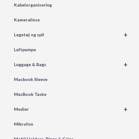
Kabelorganisering
Kameralinse
+
Legetøj og spil
Luftpumpe
+
Luggage & Bags
Macbook Sleeve
MacBook Taske
+
Medier
Mikrofon
Mobil Holdere, Ringe & Grips