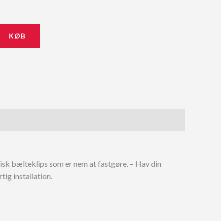
KØB
aktisk bælteklips som er nem at fastgøre. – Hav din
ig installation.