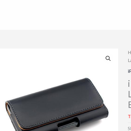
H
L
i
T
S