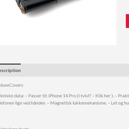
scription
eluxeCovers
kniske data: – Passer til: iPhone 14 Pro (I tvivl? – Klik her ). – Pr
lefonen lige ved hånden. – Magnetisk lukkemekanisme. – Let og hurt
lated products