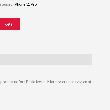
ategory:
iPhone 11 Pro
KØB
 præcist udført Beskrivelse: Marmor er uden tvivl en af