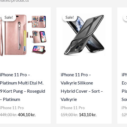
Sale!
Sale!
Sale!
Sale!
iPhone 11 Pro –
iPhone 11 Pro –
iP
Platinum Multi Etui M.
Valkyrie Silikone
Ec
9 Kort Pung – Roseguld
Hybrid Cover – Sort –
Pl
– Platinum
Valkyrie
So
iPhone 11 Pro
iPhone 11 Pro
iP
Original
Current
Original
Current
449,00
kr.
404,10
kr.
159,00
kr.
143,10
kr.
12
price
price
price
price
was:
is:
was:
is: