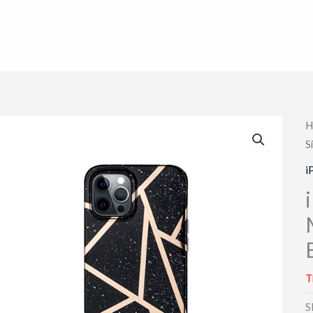
H
S
i
T
S