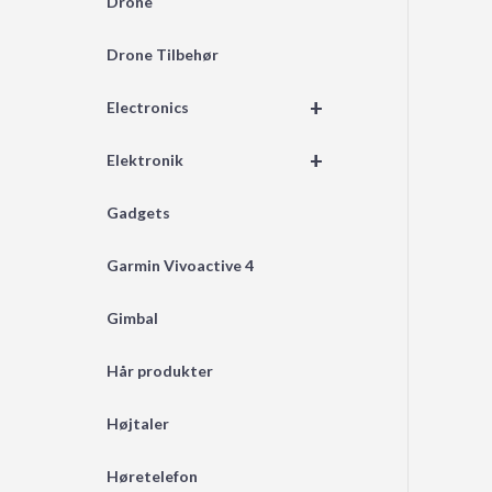
Drone
Drone Tilbehør
+
Electronics
+
Elektronik
Gadgets
Garmin Vivoactive 4
Gimbal
Hår produkter
Højtaler
Høretelefon