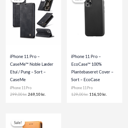
iPhone 11 Pro –
iPhone 11 Pro –
CaseMe™ Noble Læder
EcoCase™ 100%
Etui / Pung – Sort –
Plantebaseret Cover –
CaseMe
Sort – EcoCase
iPhone 11 Pro
iPhone 11 Pro
Original
Current
Original
Current
299,00
kr.
269,10
kr.
129,00
kr.
116,10
kr.
price
price
price
price
was:
is:
was:
is:
299,00 kr..
269,10 kr..
129,00 kr..
116,10 kr..
Sale!
Sale!