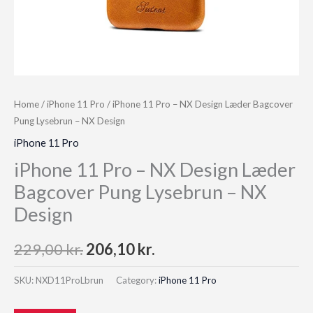
Home
/
iPhone 11 Pro
/ iPhone 11 Pro – NX Design Læder Bagcover
Pung Lysebrun – NX Design
iPhone 11 Pro
iPhone 11 Pro – NX Design Læder
Bagcover Pung Lysebrun – NX
Design
Original
Current
229,00
kr.
206,10
kr.
price
price
SKU:
NXD11ProLbrun
Category:
iPhone 11 Pro
was:
is: