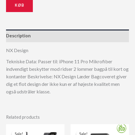
KØB
229,00 kr..
206,10 kr..
Description
NX Design
Tekniske Data: Passer til: iPhone 11 Pro Mikrofiber
indvendigt beskytter mod ridser 2 lommer bagpå til kort og
kontanter Beskrivelse: NX Design Læder Bagcoveret giver
dig et flot design der ikke kun er af højeste kvalitet men
også udstråler klasse.
Related products
Sale!
Sale!
Sale!
Sale!