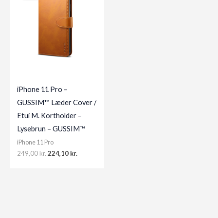
iPhone 11 Pro –
GUSSIM™ Læder Cover /
Etui M. Kortholder –
Lysebrun – GUSSIM™
iPhone 11 Pro
Original
Current
249,00
kr.
224,10
kr.
price
price
was:
is:
249,00 kr..
224,10 kr..