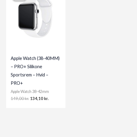
Apple Watch (38-40MM)
– PRO+ Silikone
Sportsrem – Hvid –
PRO+
Apple Watch 38-42mm
Original
Current
149,00
kr.
134,10
kr.
price
price
was:
is:
149,00 kr..
134,10 kr..