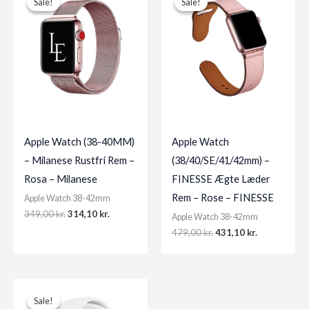
Sale!
Sale!
Sale!
Sale!
Apple Watch (38-40MM)
Apple Watch
– Milanese Rustfri Rem –
(38/40/SE/41/42mm) –
Rosa – Milanese
FINESSE Ægte Læder
Rem – Rose – FINESSE
Apple Watch 38-42mm
Original
Current
349,00
kr.
314,10
kr.
Apple Watch 38-42mm
price
price
Original
Current
479,00
kr.
431,10
kr.
was:
is:
price
price
349,00 kr..
314,10 kr..
was:
is:
479,00 kr..
431,10 kr..
Sale!
Sale!