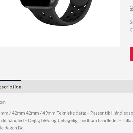
S
C
scription
Run
mm / 42mm 42mm / 49mm Tekniske data: – Passer til: Håndledsom
 dit håndled – Dejlig blød og behagelig rundt om håndledet – Till
le dagen Be