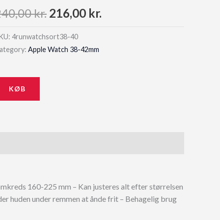
Original
Current
240,00
kr.
216,00
kr.
price
price
KU:
4runwatchsort38-40
ategory:
Apple Watch 38-42mm
was:
is:
240,00 kr..
216,00 kr..
KØB
kreds 160-225 mm – Kan justeres alt efter størrelsen
ader huden under remmen at ånde frit – Behagelig brug