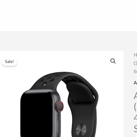
H
Sale!
(
S
A