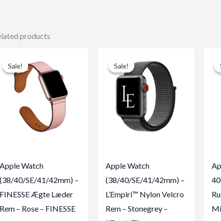
lated products
Sale!
Sale!
Sale!
Sale!
Apple Watch
Apple Watch
Ap
(38/40/SE/41/42mm) –
(38/40/SE/41/42mm) –
40
FINESSE Ægte Læder
L’Empiri™ Nylon Velcro
Ru
Rem – Rose – FINESSE
Rem – Stonegrey –
Mi