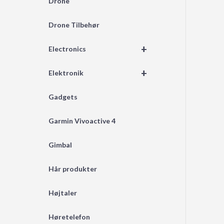
Drone
Drone Tilbehør
+
Electronics
+
Elektronik
Gadgets
Garmin Vivoactive 4
Gimbal
Hår produkter
Højtaler
Høretelefon