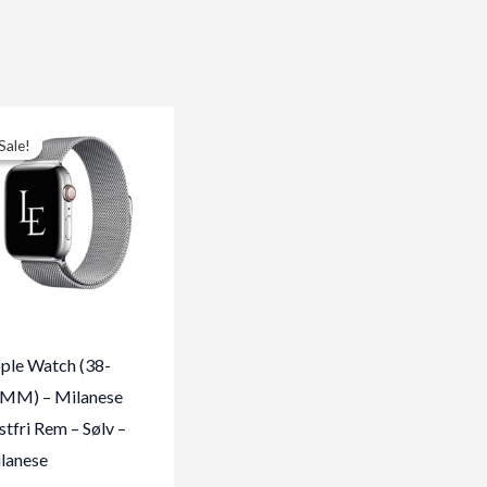
Sale!
Sale!
ple Watch (38-
MM) – Milanese
stfri Rem – Sølv –
lanese