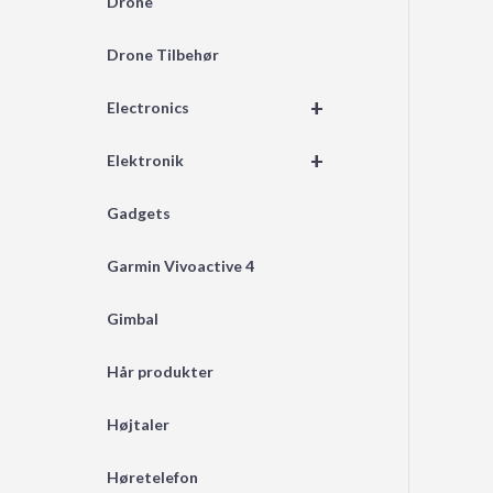
Drone
Drone Tilbehør
+
Electronics
+
Elektronik
Gadgets
Garmin Vivoactive 4
Gimbal
Hår produkter
Højtaler
Høretelefon