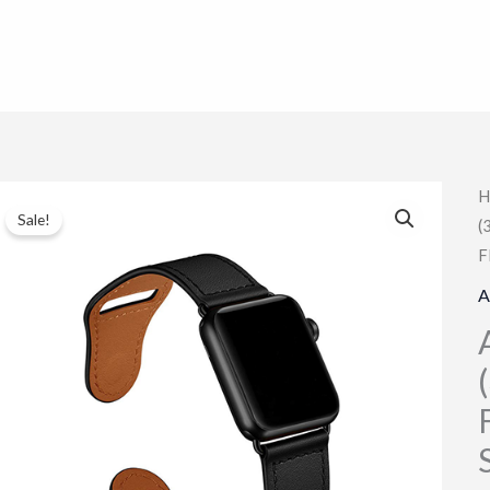
H
Sale!
(
F
A