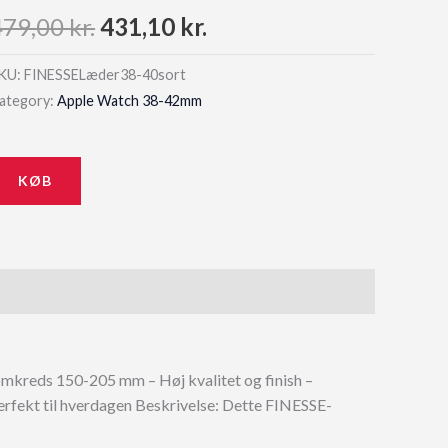
Original
Current
479,00
kr.
431,10
kr.
price
price
KU:
FINESSELæder38-40sort
ategory:
Apple Watch 38-42mm
was:
is:
479,00 kr..
431,10 kr..
KØB
kreds 150-205 mm – Høj kvalitet og finish –
erfekt til hverdagen Beskrivelse: Dette FINESSE-