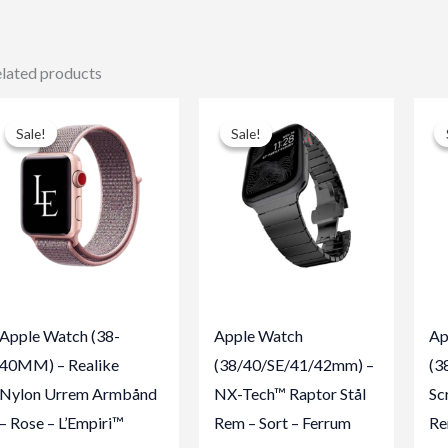
lated products
Sale!
Sale!
Sale!
Sale!
Apple Watch (38-
Apple Watch
Ap
40MM) – Realike
(38/40/SE/41/42mm) –
(3
Nylon Urrem Armbånd
NX-Tech™ Raptor Stål
Sc
– Rose – L’Empiri™
Rem – Sort – Ferrum
Re