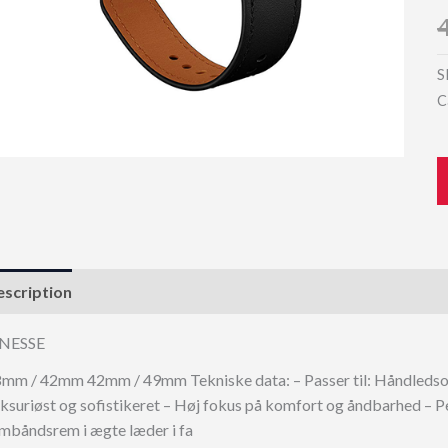
S
C
scription
INESSE
mm / 42mm 42mm / 49mm Tekniske data: – Passer til: Håndledsom
ksuriøst og sofistikeret – Høj fokus på komfort og åndbarhed – P
mbåndsrem i ægte læder i fa