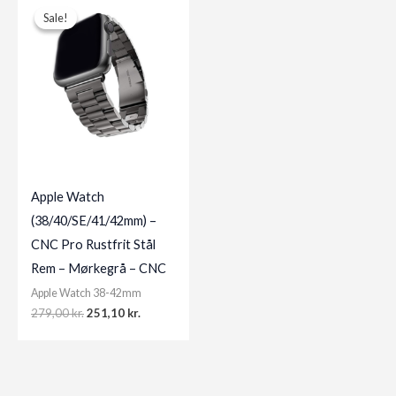
Sale!
Sale!
Apple Watch
(38/40/SE/41/42mm) –
CNC Pro Rustfrit Stål
Rem – Mørkegrå – CNC
Apple Watch 38-42mm
Original
Current
279,00
kr.
251,10
kr.
price
price
was:
is:
279,00 kr..
251,10 kr..