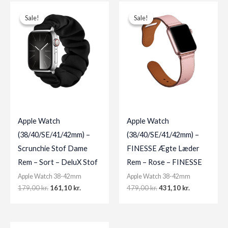
Sale!
Sale!
Sale!
Sale!
Apple Watch
Apple Watch
(38/40/SE/41/42mm) –
(38/40/SE/41/42mm) –
Scrunchie Stof Dame
FINESSE Ægte Læder
Rem – Sort – DeluX Stof
Rem – Rose – FINESSE
Apple Watch 38-42mm
Apple Watch 38-42mm
Original
Current
Original
Current
179,00
kr.
161,10
kr.
479,00
kr.
431,10
kr.
price
price
price
price
was:
is:
was:
is:
179,00 kr..
161,10 kr..
479,00 kr..
431,10 kr..