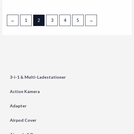
←
1
2
3
4
5
→
3-i-1 & Multi-Ladestationer
Action Kamera
Adapter
Airpod Cover