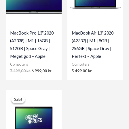
MacBook Pro 13″ 2020
MacBook Air 13″ 2020
(A2338) | M1 | 16GB |
(A2337) | M1 | 8GB |
512GB | Space Gray |
256GB | Space Gray |
Meget god – Apple
Perfekt – Apple
Computers
Computers
Original
Current
7.499,00
kr.
6.999,00
kr.
5.499,00
kr.
price
price
was:
is:
7.499,00 kr..
6.999,00 kr..
Sale!
Sale!