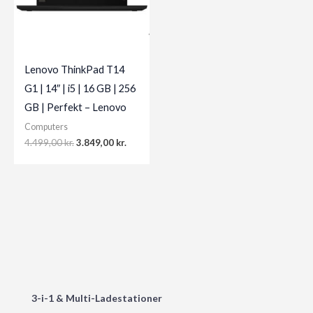
Lenovo ThinkPad T14
G1 | 14″ | i5 | 16 GB | 256
GB | Perfekt – Lenovo
Computers
Original
Current
4.499,00
kr.
3.849,00
kr.
price
price
was:
is:
4.499,00 kr..
3.849,00 kr..
3-i-1 & Multi-Ladestationer