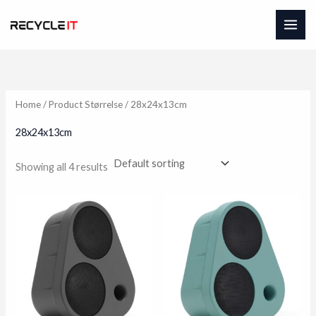
Skip
to
content
Home
/ Product Størrelse / 28x24x13cm
28x24x13cm
Showing all 4 results