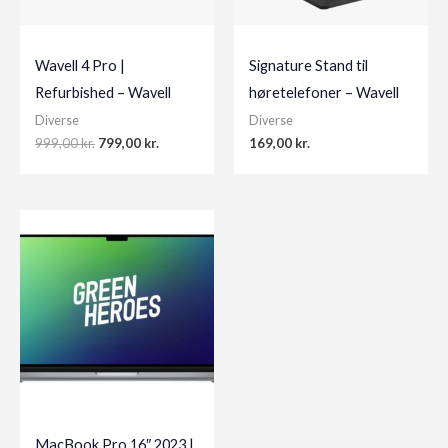
Wavell 4 Pro |
Signature Stand til
Refurbished – Wavell
høretelefoner – Wavell
Diverse
Diverse
Original
Current
999,00
kr.
799,00
kr.
169,00
kr.
price
price
was:
is:
999,00 kr..
799,00 kr..
MacBook Pro 16″ 2023 |