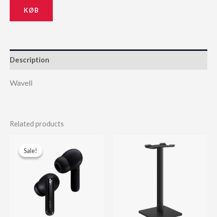
KØB
Description
Wavell
Related products
Sale!
Sale!