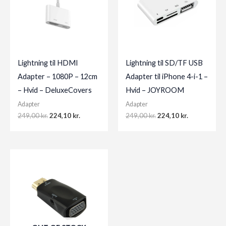
Lightning til HDMI
Lightning til SD/TF USB
Adapter – 1080P – 12cm
Adapter til iPhone 4-i-1 –
– Hvid – DeluxeCovers
Hvid – JOYROOM
Adapter
Adapter
Original
Current
Original
Current
249,00
kr.
224,10
kr.
249,00
kr.
224,10
kr.
price
price
price
price
was:
is:
was:
is:
249,00 kr..
224,10 kr..
249,00 kr..
224,10 kr..