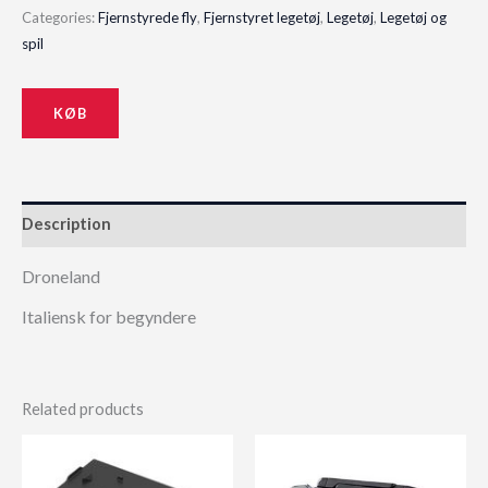
Categories:
Fjernstyrede fly
,
Fjernstyret legetøj
,
Legetøj
,
Legetøj og
was:
is:
spil
100,00 kr..
65,00 kr..
KØB
Description
Droneland
Italiensk for begyndere
Related products