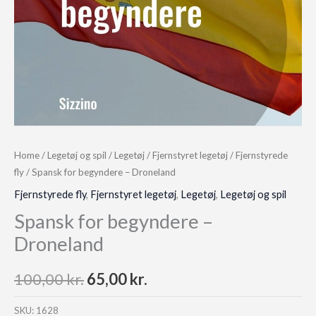
Home
/
Legetøj og spil
/
Legetøj
/
Fjernstyret legetøj
/
Fjernstyrede
fly
/ Spansk for begyndere – Droneland
Fjernstyrede fly
,
Fjernstyret legetøj
,
Legetøj
,
Legetøj og spil
Spansk for begyndere –
Droneland
Original
Current
100,00
kr.
65,00
kr.
price
price
SKU:
1628