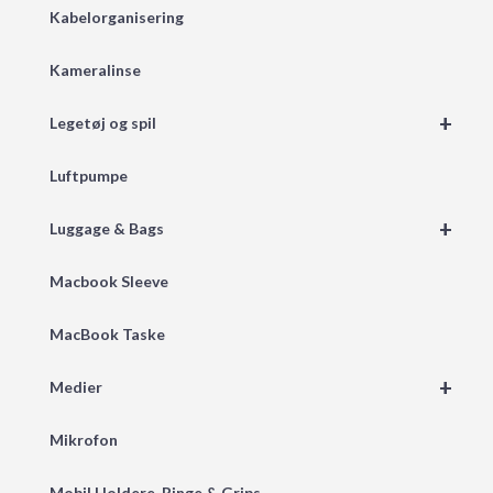
Kabelorganisering
Kameralinse
+
Legetøj og spil
Luftpumpe
+
Luggage & Bags
Macbook Sleeve
MacBook Taske
+
Medier
Mikrofon
Mobil Holdere, Ringe & Grips