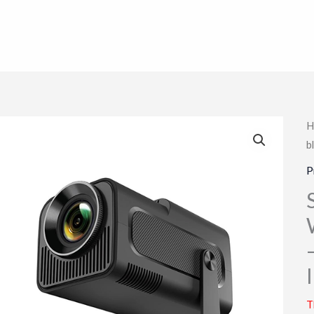
H
b
P
T