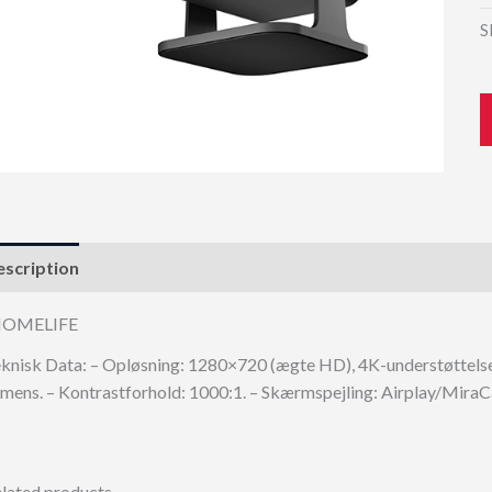
S
scription
HOMELIFE
knisk Data: – Opløsning: 1280×720 (ægte HD), 4K-understøttelse
mens. – Kontrastforhold: 1000:1. – Skærmspejling: Airplay/MiraCa
lated products