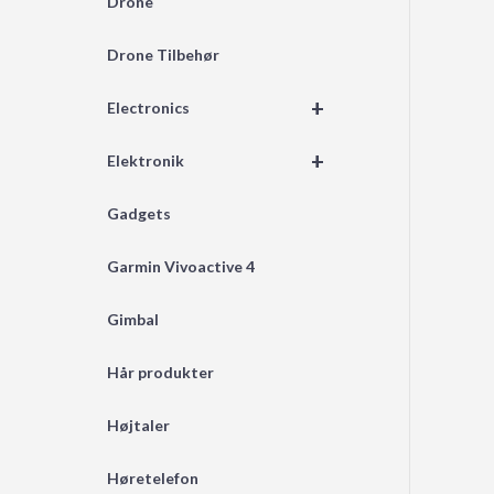
Drone
Drone Tilbehør
+
Electronics
+
Elektronik
Gadgets
Garmin Vivoactive 4
Gimbal
Hår produkter
Højtaler
Høretelefon