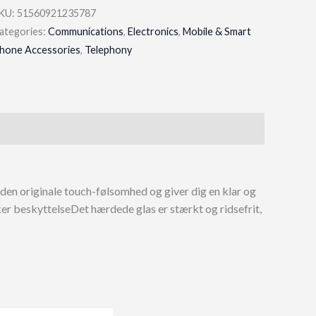
KU:
51560921235787
ategories:
Communications
,
Electronics
,
Mobile & Smart
hone Accessories
,
Telephony
n originale touch-følsomhed og giver dig en klar og
r beskyttelseDet hærdede glas er stærkt og ridsefrit,