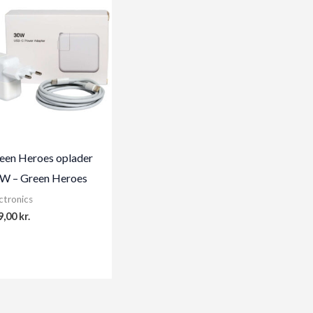
een Heroes oplader
W – Green Heroes
ctronics
9,00
kr.