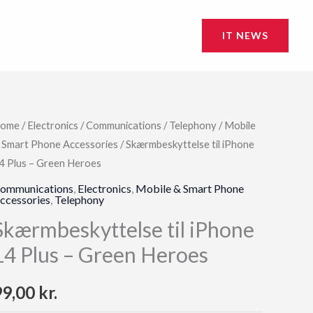
IT NEWS
ome
/
Electronics
/
Communications
/
Telephony
/
Mobile
 Smart Phone Accessories
/ Skærmbeskyttelse til iPhone
4 Plus – Green Heroes
ommunications
,
Electronics
,
Mobile & Smart Phone
ccessories
,
Telephony
Skærmbeskyttelse til iPhone
14 Plus – Green Heroes
99,00
kr.