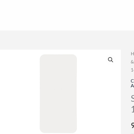
H
&
1
C
A