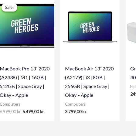
Sale!
Sale!
MacBook Pro 13″ 2020
MacBook Air 13″ 2020
Gr
(A2338) | M1 | 16GB |
(A2179) | i3 | 8GB |
30
512GB | Space Gray |
256GB | Space Gray |
Ele
24
Okay – Apple
Okay – Apple
Computers
Computers
Original
Current
6.999,00
kr.
6.499,00
kr.
3.799,00
kr.
price
price
was:
is:
6.999,00 kr..
6.499,00 kr..