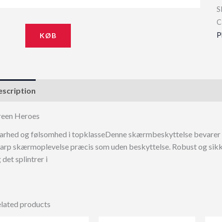
S
C
P
KØB
scription
een Heroes
arhed og følsomhed i topklasseDenne skærmbeskyttelse bevarer de
arp skærmoplevelse præcis som uden beskyttelse. Robust og sikke
 det splintrer i
lated products