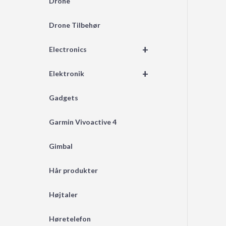
Drone
Drone Tilbehør
+
Electronics
+
Elektronik
Gadgets
Garmin Vivoactive 4
Gimbal
Hår produkter
Højtaler
Høretelefon