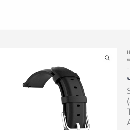
H
W
–
S