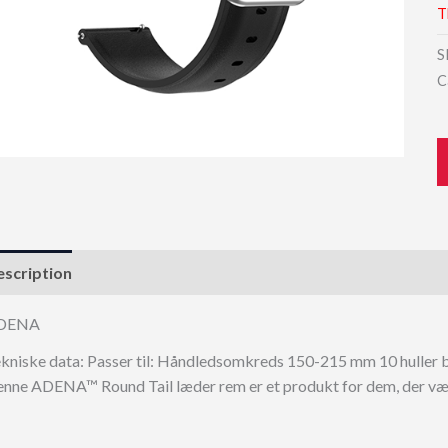
T
S
C
scription
DENA
kniske data: Passer til: Håndledsomkreds 150-215 mm 10 huller bet
nne ADENA™ Round Tail læder rem er et produkt for dem, der værds