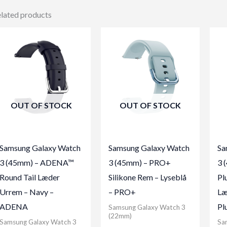
lated products
OUT OF STOCK
OUT OF STOCK
Samsung Galaxy Watch
Samsung Galaxy Watch
Sa
3 (45mm) – ADENA™
3 (45mm) – PRO+
3 
Round Tail Læder
Silikone Rem – Lyseblå
Pl
Urrem – Navy –
– PRO+
Læ
ADENA
Pl
Samsung Galaxy Watch 3
(22mm)
Samsung Galaxy Watch 3
Sa