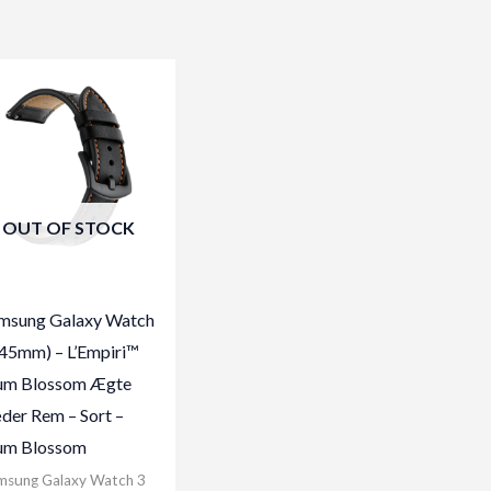
OUT OF STOCK
msung Galaxy Watch
(45mm) – L’Empiri™
um Blossom Ægte
der Rem – Sort –
um Blossom
msung Galaxy Watch 3