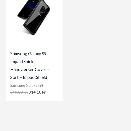
Samsung Galaxy S9 –
ImpactShield
Håndværker Cover –
Sort – ImpactShield
Samsung Galaxy S9+
Original
Current
349,00
kr.
314,10
kr.
price
price
was:
is:
349,00 kr..
314,10 kr..