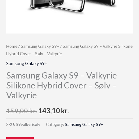
Home
/
Samsung Galaxy S9+
/ Samsung Galaxy S9 – Valkyrie Silikone
Hybrid Cover – Sølv – Valkyrie
Samsung Galaxy S9+
Samsung Galaxy S9 – Valkyrie
Silikone Hybrid Cover – Sølv –
Valkyrie
Original
Current
159,00
kr.
143,10
kr.
price
price
SKU:
S9valkyrisølv
Category:
Samsung Galaxy S9+
was:
is: