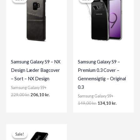
Samsung Galaxy S9 – NX
Samsung Galaxy S9 –
Design Læder Bagcover
Premium 0.3 Cover –
– Sort – NX Design
Gennemsigtig – Original
0.3
Samsung Galaxy S9+
Original
Current
229,00
kr.
206,10
kr.
Samsung Galaxy S9+
price
price
Original
Current
149,00
kr.
134,10
kr.
was:
is:
price
price
229,00 kr..
206,10 kr..
was:
is:
149,00 kr..
134,10 kr..
Sale!
Sale!