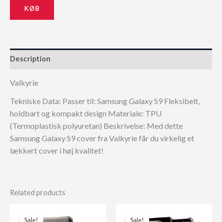
KØB
159,00 kr..
143,10 kr..
Description
Valkyrie
Tekniske Data: Passer til: Samsung Galaxy S9 Fleksibelt,
holdbart og kompakt design Materiale: TPU
(Termoplastisk polyuretan) Beskrivelse: Med dette
Samsung Galaxy S9 cover fra Valkyrie får du virkelig et
lækkert cover i høj kvalitet!
Related products
Sale!
Sale!
Sale!
Sale!