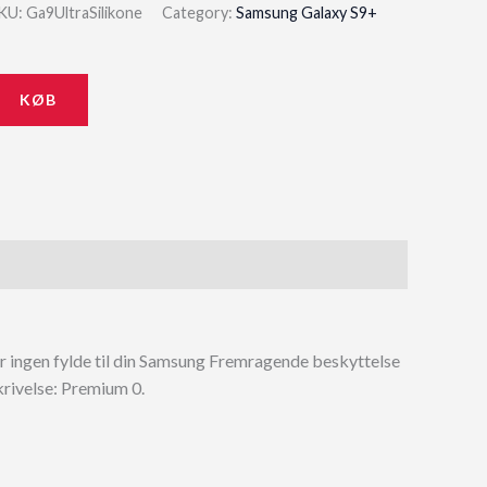
price
price
KU:
Ga9UltraSilikone
Category:
Samsung Galaxy S9+
was:
is:
149,00 kr..
134,10 kr..
KØB
er ingen fylde til din Samsung Fremragende beskyttelse
rivelse: Premium 0.