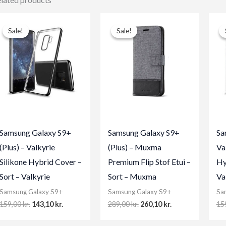
Sale!
Sale!
Sale!
Sale!
Samsung Galaxy S9+
Samsung Galaxy S9+
Sa
(Plus) – Valkyrie
(Plus) – Muxma
Va
Silikone Hybrid Cover –
Premium Flip Stof Etui –
Hy
Sort – Valkyrie
Sort – Muxma
Va
Samsung Galaxy S9+
Samsung Galaxy S9+
Sa
Original
Current
Original
Current
159,00
kr.
143,10
kr.
289,00
kr.
260,10
kr.
15
price
price
price
price
was:
is:
was:
is: