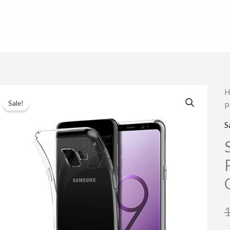
H
Sale!
P
S