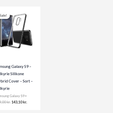
Sale!
Sale!
msung Galaxy S9 –
lkyrie Silikone
brid Cover – Sort –
lkyrie
msung Galaxy S9+
Original
Current
9,00
kr.
143,10
kr.
price
price
was:
is: