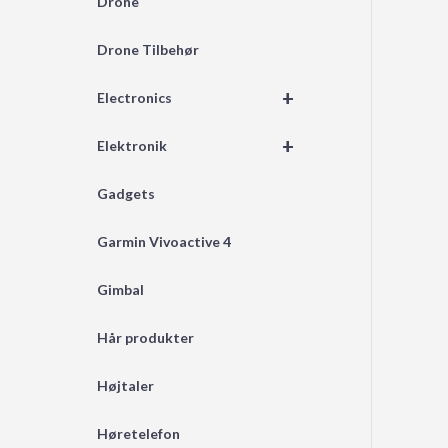
Drone
Drone Tilbehør
+
Electronics
+
Elektronik
Gadgets
Garmin Vivoactive 4
Gimbal
Hår produkter
Højtaler
Høretelefon