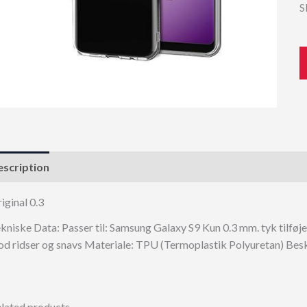
S
scription
iginal 0.3
kniske Data: Passer til: Samsung Galaxy S9 Kun 0.3 mm. tyk tilføj
d ridser og snavs Materiale: TPU (Termoplastik Polyuretan) Besk
lated products