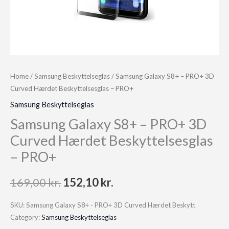
Home
/
Samsung Beskyttelseglas
/ Samsung Galaxy S8+ – PRO+ 3D
Curved Hærdet Beskyttelsesglas – PRO+
Samsung Beskyttelseglas
Samsung Galaxy S8+ – PRO+ 3D
Curved Hærdet Beskyttelsesglas
– PRO+
Original
Current
169,00
kr.
152,10
kr.
price
price
SKU:
Samsung Galaxy S8+ - PRO+ 3D Curved Hærdet Beskytt
Category:
Samsung Beskyttelseglas
was:
is: