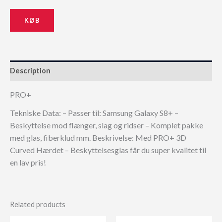
169,00 kr..
152,10 kr..
KØB
Description
PRO+
Tekniske Data: – Passer til: Samsung Galaxy S8+ –
Beskyttelse mod flænger, slag og ridser – Komplet pakke
med glas, fiberklud mm. Beskrivelse: Med PRO+ 3D
Curved Hærdet – Beskyttelsesglas får du super kvalitet til
en lav pris!
Related products