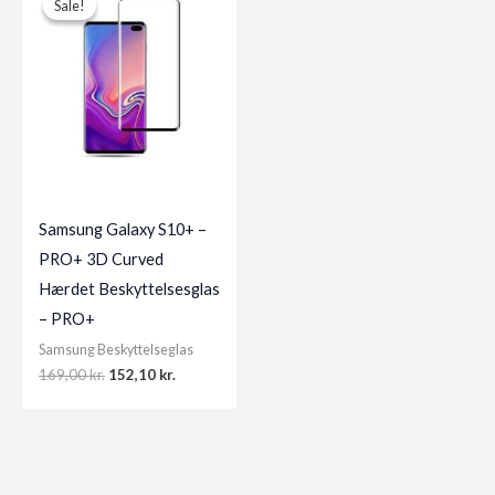
Sale!
Sale!
Samsung Galaxy S10+ –
PRO+ 3D Curved
Hærdet Beskyttelsesglas
– PRO+
Samsung Beskyttelseglas
Original
Current
169,00
kr.
152,10
kr.
price
price
was:
is:
169,00 kr..
152,10 kr..