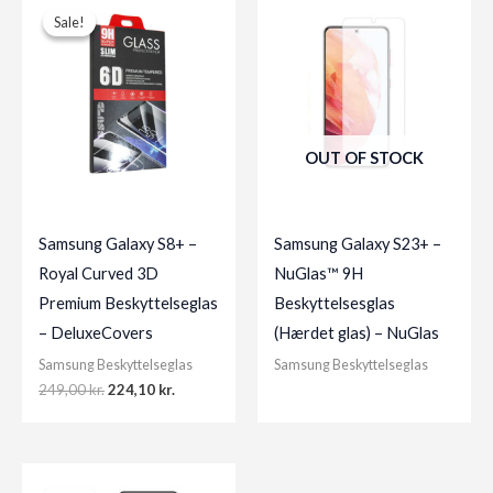
Sale!
Sale!
OUT OF STOCK
Samsung Galaxy S8+ –
Samsung Galaxy S23+ –
Royal Curved 3D
NuGlas™ 9H
Premium Beskyttelseglas
Beskyttelsesglas
– DeluxeCovers
(Hærdet glas) – NuGlas
Samsung Beskyttelseglas
Samsung Beskyttelseglas
Original
Current
249,00
kr.
224,10
kr.
price
price
was:
is:
249,00 kr..
224,10 kr..