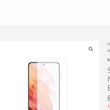
H
N
S
T