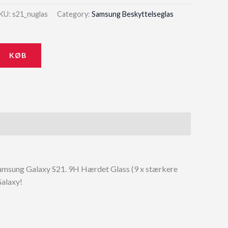
KU:
s21_nuglas
Category:
Samsung Beskyttelseglas
KØB
: Samsung Galaxy S21. 9H Hærdet Glass (9 x stærkere
Galaxy!