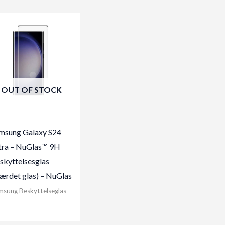
OUT OF STOCK
msung Galaxy S24
tra – NuGlas™ 9H
skyttelsesglas
ærdet glas) – NuGlas
msung Beskyttelseglas