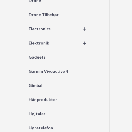
Drone
Drone Tilbehør
+
Electronics
+
Elektronik
Gadgets
Garmin Vivoactive 4
Gimbal
Hår produkter
Højtaler
Høretelefon