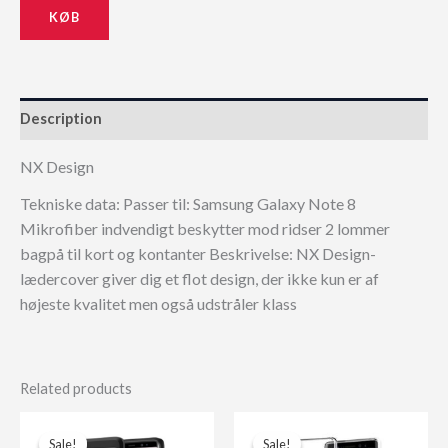
KØB
229,00 kr..
206,10 kr..
Description
NX Design
Tekniske data: Passer til: Samsung Galaxy Note 8
Mikrofiber indvendigt beskytter mod ridser 2 lommer
bagpå til kort og kontanter Beskrivelse: NX Design-
lædercover giver dig et flot design, der ikke kun er af
højeste kvalitet men også udstråler klass
Related products
Sale!
Sale!
Sale!
Sale!