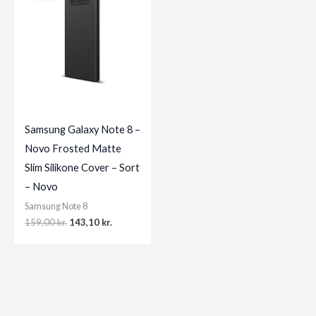
Samsung Galaxy Note 8 –
Novo Frosted Matte
Slim Silikone Cover – Sort
– Novo
Samsung Note 8
Original
Current
159,00
kr.
143,10
kr.
price
price
was:
is:
159,00 kr..
143,10 kr..