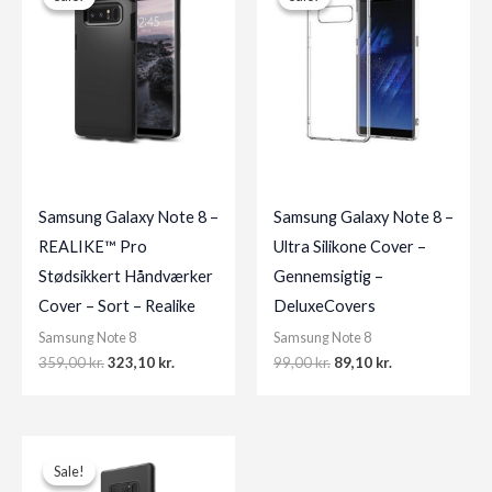
Samsung Galaxy Note 8 –
Samsung Galaxy Note 8 –
REALIKE™ Pro
Ultra Silikone Cover –
Stødsikkert Håndværker
Gennemsigtig –
Cover – Sort – Realike
DeluxeCovers
Samsung Note 8
Samsung Note 8
Original
Current
Original
Current
359,00
kr.
323,10
kr.
99,00
kr.
89,10
kr.
price
price
price
price
was:
is:
was:
is:
359,00 kr..
323,10 kr..
99,00 kr..
89,10 kr..
Sale!
Sale!