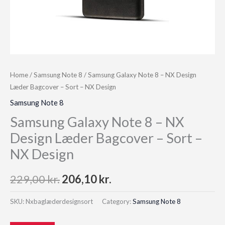
Home
/
Samsung Note 8
/ Samsung Galaxy Note 8 – NX Design
Læder Bagcover – Sort – NX Design
Samsung Note 8
Samsung Galaxy Note 8 – NX
Design Læder Bagcover – Sort –
NX Design
Original
Current
229,00
kr.
206,10
kr.
price
price
SKU:
Nxbaglæderdesignsort
Category:
Samsung Note 8
was:
is: