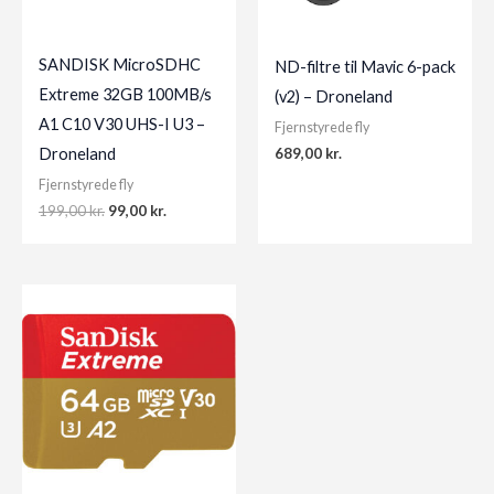
SANDISK MicroSDHC
ND-filtre til Mavic 6-pack
Extreme 32GB 100MB/s
(v2) – Droneland
A1 C10 V30 UHS-I U3 –
Fjernstyrede fly
689,00
kr.
Droneland
Fjernstyrede fly
Original
Current
199,00
kr.
99,00
kr.
price
price
was:
is:
199,00 kr..
99,00 kr..