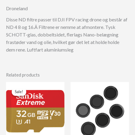
Droneland
Disse ND filtre passer til DJI FPV racing drone og består af
ND 4 8 og 16.Â Filtrene er nemme at afmontere. Tysk
SCHOTT-glas, dobbeltsidet, flerlags Nano-belægning
frastøder vand og olie, hvilket gør det let at holde holde
dem rene. Luftfart aluminiumsleg
Related products
Sale!
Sale!