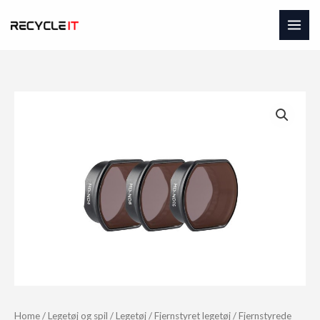
Skip
to
content
Home
/
Legetøj og spil
/
Legetøj
/
Fjernstyret legetøj
/
Fjernstyrede