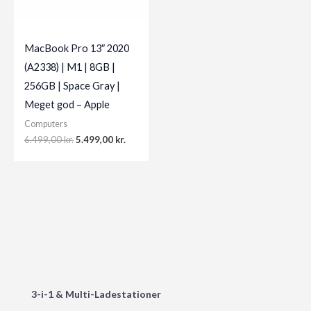
MacBook Pro 13″ 2020
(A2338) | M1 | 8GB |
256GB | Space Gray |
Meget god – Apple
Computers
Original
Current
6.499,00
kr.
5.499,00
kr.
price
price
was:
is:
6.499,00 kr..
5.499,00 kr..
3-i-1 & Multi-Ladestationer