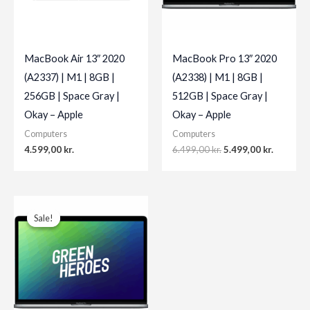
MacBook Air 13″ 2020
MacBook Pro 13″ 2020
(A2337) | M1 | 8GB |
(A2338) | M1 | 8GB |
256GB | Space Gray |
512GB | Space Gray |
Okay – Apple
Okay – Apple
Computers
Computers
Original
Current
4.599,00
kr.
6.499,00
kr.
5.499,00
kr.
price
price
was:
is:
6.499,00 kr..
5.499,00 
Sale!
Sale!