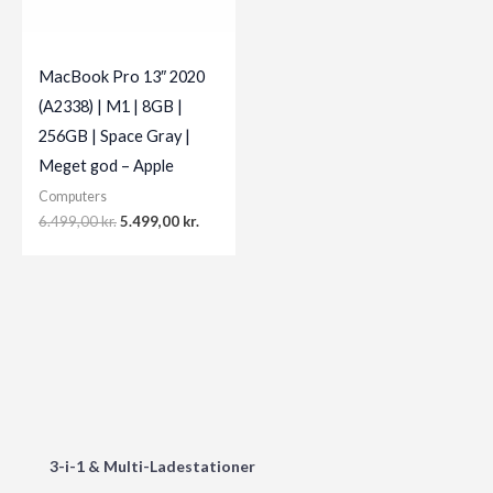
MacBook Pro 13″ 2020
(A2338) | M1 | 8GB |
256GB | Space Gray |
Meget god – Apple
Computers
Original
Current
6.499,00
kr.
5.499,00
kr.
price
price
was:
is:
6.499,00 kr..
5.499,00 kr..
3-i-1 & Multi-Ladestationer