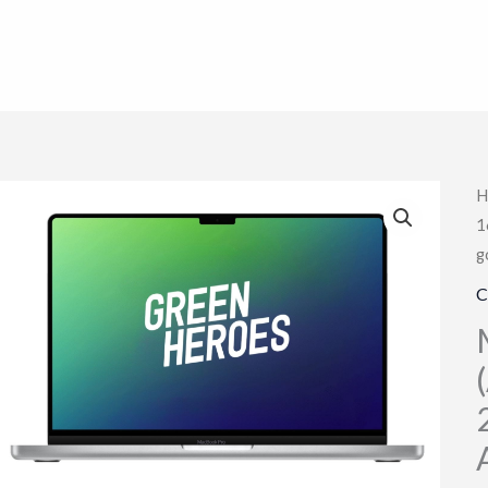
H
1
g
C