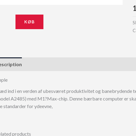
KØB
S
C
scription
pple
æd ind i en verden af ubesværet produktivitet og banebrydende
odel A2485) med M1?Max-chip. Denne bærbare computer er skabt
e standarder for ydeevne,
lated products