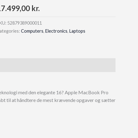
17.499,00
kr.
KU:
52879389000011
ategories:
Computers
,
Electronics
,
Laptops
 teknologi med den elegante 16? Apple MacBook Pro
 til at håndtere de mest krævende opgaver og sætter