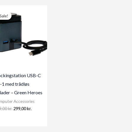
Sale!
Sale!
ckingstation USB-C
i-1 med trådløs
lader – Green Heroes
mputer Accessories
Original
Current
9,00
kr.
299,00
kr.
price
price
was:
is:
449,00 kr..
299,00 kr..