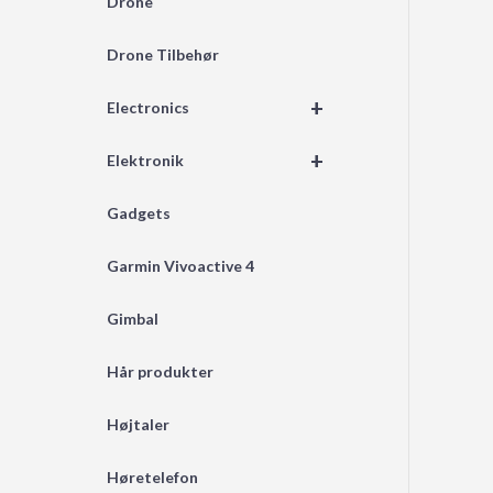
Drone
Drone Tilbehør
+
Electronics
+
Elektronik
Gadgets
Garmin Vivoactive 4
Gimbal
Hår produkter
Højtaler
Høretelefon