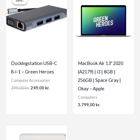
Sale!
Sale!
Dockingstation USB-C
MacBook Air 13″ 2020
8-i-1 – Green Heroes
(A2179) | i3 | 8GB |
256GB | Space Gray |
Computer Accessories
Original
Current
399,00
kr.
249,00
kr.
Okay – Apple
price
price
Computers
was:
is:
399,00 kr..
249,00 kr..
3.799,00
kr.