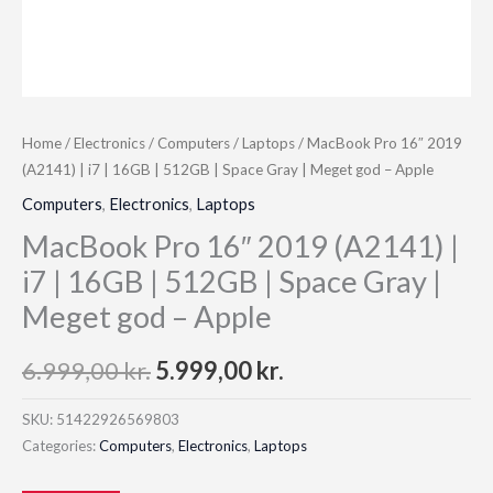
Home
/
Electronics
/
Computers
/
Laptops
/ MacBook Pro 16″ 2019
(A2141) | i7 | 16GB | 512GB | Space Gray | Meget god – Apple
Computers
,
Electronics
,
Laptops
MacBook Pro 16″ 2019 (A2141) |
i7 | 16GB | 512GB | Space Gray |
Meget god – Apple
Original
Current
6.999,00
kr.
5.999,00
kr.
price
price
SKU:
51422926569803
Categories:
Computers
,
Electronics
,
Laptops
was:
is: