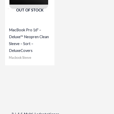
OUT OF STOCK
MacBook Pro 16" –
Deluxe™ Neopren Clean
Sleeve – Sort –
DeluxeCovers
Macbook Sleeve
3-i-1 & Multi-Ladestationer