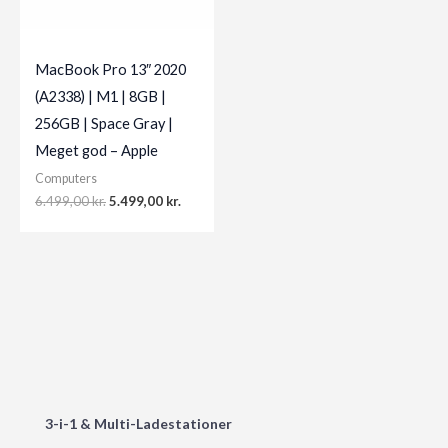
MacBook Pro 13″ 2020
(A2338) | M1 | 8GB |
256GB | Space Gray |
Meget god – Apple
Computers
Original
Current
6.499,00
kr.
5.499,00
kr.
price
price
was:
is:
6.499,00 kr..
5.499,00 kr..
3-i-1 & Multi-Ladestationer