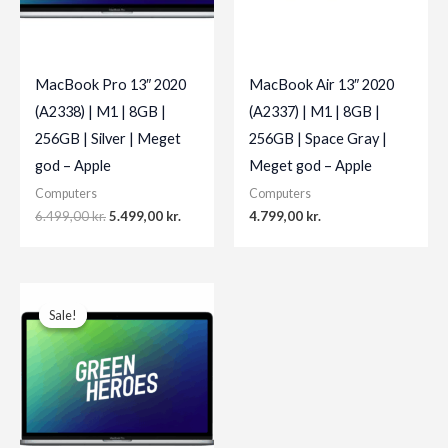
MacBook Pro 13″ 2020
MacBook Air 13″ 2020
(A2338) | M1 | 8GB |
(A2337) | M1 | 8GB |
256GB | Silver | Meget
256GB | Space Gray |
god – Apple
Meget god – Apple
Computers
Computers
Original
Current
6.499,00
kr.
5.499,00
kr.
4.799,00
kr.
price
price
was:
is:
6.499,00 kr..
5.499,00 kr..
Sale!
Sale!