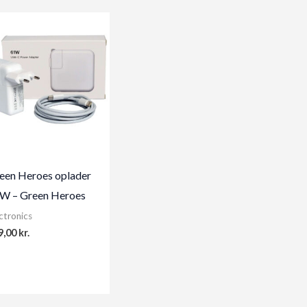
een Heroes oplader
W – Green Heroes
ctronics
9,00
kr.