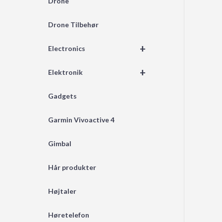
Drone
Drone Tilbehør
+
Electronics
+
Elektronik
Gadgets
Garmin Vivoactive 4
Gimbal
Hår produkter
Højtaler
Høretelefon