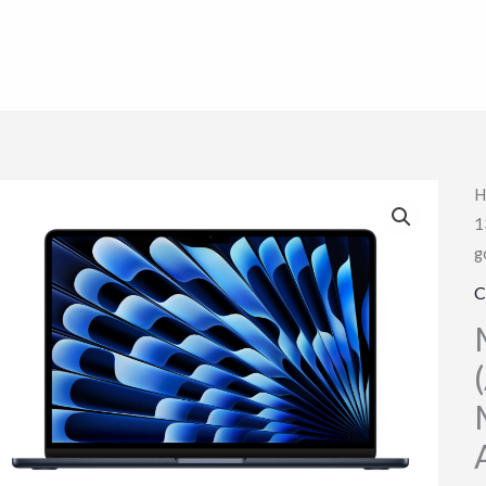
H
1
g
C