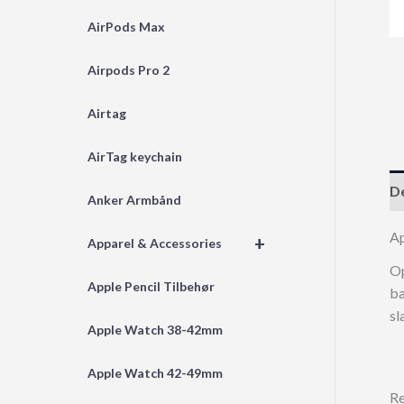
AirPods Max
Airpods Pro 2
Airtag
AirTag keychain
De
Anker Armbånd
A
+
Apparel & Accessories
Op
Apple Pencil Tilbehør
bæ
sl
Apple Watch 38-42mm
Apple Watch 42-49mm
Re