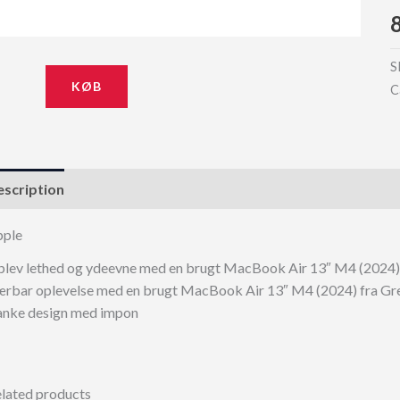
S
KØB
C
scription
pple
lev lethed og ydeevne med en brugt MacBook Air 13″ M4 (2024) fr
rbar oplevelse med en brugt MacBook Air 13″ M4 (2024) fra Gr
anke design med impon
lated products