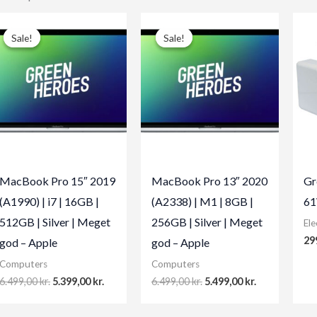
Sale!
Sale!
Sale!
Sale!
MacBook Pro 15″ 2019
MacBook Pro 13″ 2020
Gr
(A1990) | i7 | 16GB |
(A2338) | M1 | 8GB |
61
512GB | Silver | Meget
256GB | Silver | Meget
Ele
29
god – Apple
god – Apple
Computers
Computers
Original
Current
Original
Current
6.499,00
kr.
5.399,00
kr.
6.499,00
kr.
5.499,00
kr.
price
price
price
price
was:
is:
was:
is: