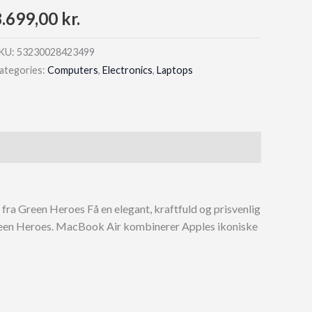
8.699,00
kr.
KU:
53230028423499
ategories:
Computers
,
Electronics
,
Laptops
a Green Heroes Få en elegant, kraftfuld og prisvenlig
een Heroes. MacBook Air kombinerer Apples ikoniske