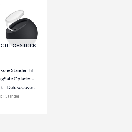
OUT OF STOCK
likone Stander Til
gSafe Oplader –
rt – DeluxeCovers
bil Stander