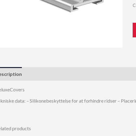
C
scription
eluxeCovers
kniske data: – Silikonebeskyttelse for at forhindre ridser – Pla
lated products