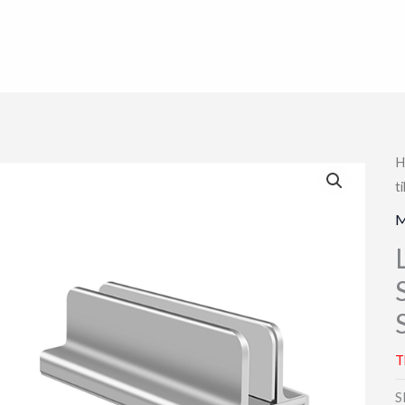
H
t
M
T
S