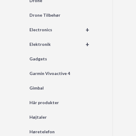
Drone
Drone Tilbehør
+
Electronics
+
Elektronik
Gadgets
Garmin Vivoactive 4
Gimbal
Hår produkter
Højtaler
Høretelefon