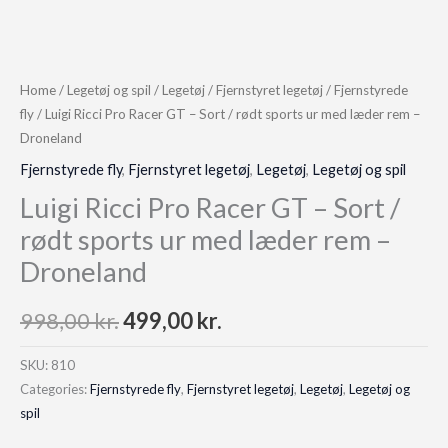
Home
/
Legetøj og spil
/
Legetøj
/
Fjernstyret legetøj
/
Fjernstyrede
fly
/ Luigi Ricci Pro Racer GT – Sort / rødt sports ur med læder rem –
Droneland
Fjernstyrede fly
,
Fjernstyret legetøj
,
Legetøj
,
Legetøj og spil
Luigi Ricci Pro Racer GT – Sort /
rødt sports ur med læder rem –
Droneland
Original
Current
998,00
kr.
499,00
kr.
price
price
SKU:
810
Categories:
Fjernstyrede fly
,
Fjernstyret legetøj
,
Legetøj
,
Legetøj og
was:
is:
spil
998,00 kr..
499,00 kr..