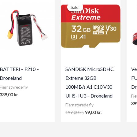
Sale!
Sale!
BATTERI – F210 –
SANDISK MicroSDHC
Ve
Droneland
Extreme 32GB
FU
100MB/s A1 C10 V30
Dr
Fjernstyrede fly
339,00
kr.
UHS-I U3 – Droneland
Fje
39
Fjernstyrede fly
Original
Current
199,00
kr.
99,00
kr.
price
price
was:
is:
199,00 kr..
99,00 kr..