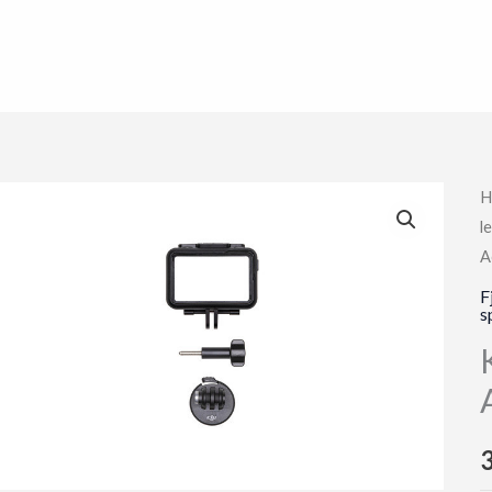
H
l
A
F
s