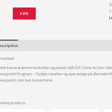
S
C
KØB
L
scription
oneland
tte kameraramme beskytter og passer tilÂ DJI Osmo Action vid
nuspoint Program – Optjen rabatter og spar penge på dine køb Nå
nuspoint, som kan konverteres
lated products