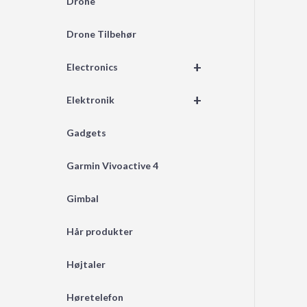
Drone
Drone Tilbehør
+
Electronics
+
Elektronik
Gadgets
Garmin Vivoactive 4
Gimbal
Hår produkter
Højtaler
Høretelefon