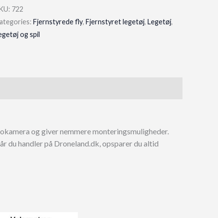
KU:
722
ategories:
Fjernstyrede fly
,
Fjernstyret legetøj
,
Legetøj
,
egetøj og spil
eokamera og giver nemmere monteringsmuligheder.
r du handler på Droneland.dk, opsparer du altid