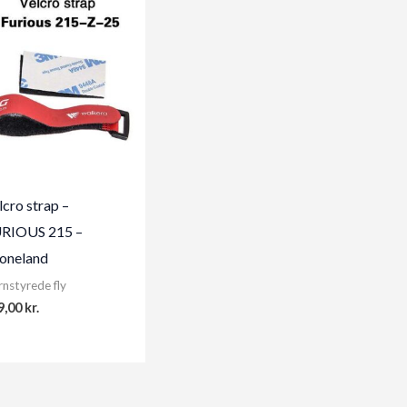
lcro strap –
RIOUS 215 –
oneland
rnstyrede fly
9,00
kr.