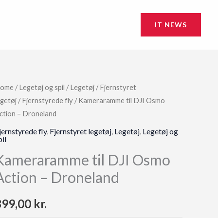
IT NEWS
ome
/
Legetøj og spil
/
Legetøj
/
Fjernstyret
egetøj
/
Fjernstyrede fly
/ Kameraramme til DJI Osmo
ction – Droneland
jernstyrede fly
,
Fjernstyret legetøj
,
Legetøj
,
Legetøj og
pil
Kameraramme til DJI Osmo
Action – Droneland
399,00
kr.