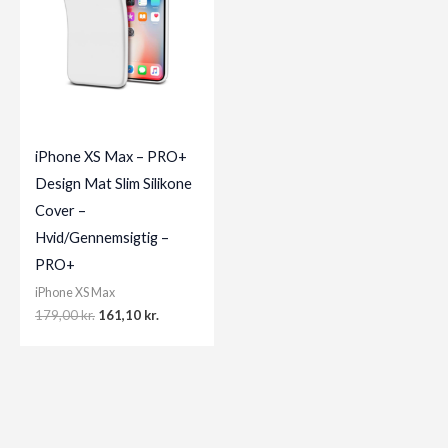
iPhone XS Max – PRO+
Design Mat Slim Silikone
Cover –
Hvid/Gennemsigtig –
PRO+
iPhone XS Max
Original
Current
179,00
kr.
161,10
kr.
price
price
was:
is:
179,00 kr..
161,10 kr..