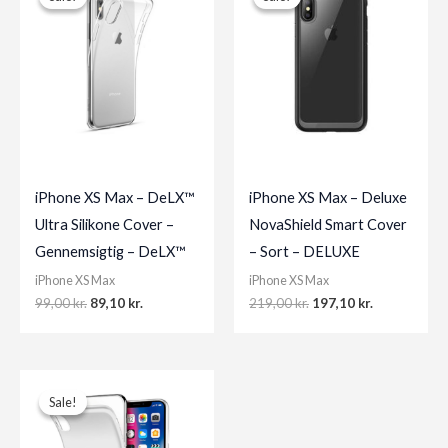
iPhone XS Max – DeLX™
iPhone XS Max – Deluxe
Ultra Silikone Cover –
NovaShield Smart Cover
Gennemsigtig – DeLX™
– Sort – DELUXE
iPhone XS Max
iPhone XS Max
Original
Current
Original
Current
99,00
kr.
89,10
kr.
219,00
kr.
197,10
kr.
price
price
price
price
was:
is:
was:
is:
99,00 kr..
89,10 kr..
219,00 kr..
197,10 kr..
Sale!
Sale!