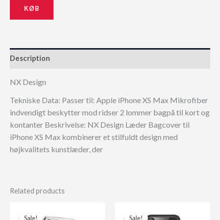
KØB
229,00 kr..
206,10 kr..
Description
NX Design
Tekniske Data: Passer til: Apple iPhone XS Max Mikrofiber
indvendigt beskytter mod ridser 2 lommer bagpå til kort og
kontanter Beskrivelse: NX Design Læder Bagcover til
iPhone XS Max kombinerer et stilfuldt design med
højkvalitets kunstlæder, der
Related products
Sale!
Sale!
Sale!
Sale!