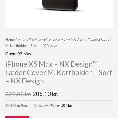
Home
/
iPhone XS Max
/ iPhone XS Max – NX Design™ Læder Cover
M. Kortholder – Sort – NX Design
iPhone XS Max
iPhone XS Max – NX Design™
Læder Cover M. Kortholder – Sort
– NX Design
Original
Current
229,00
kr.
206,10
kr.
price
price
SKU:
Xsm2kort
Category:
iPhone XS Max
was:
is: