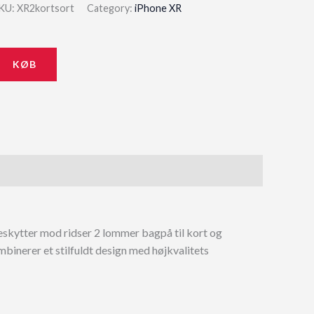
price
price
KU:
XR2kortsort
Category:
iPhone XR
was:
is:
229,00 kr..
206,10 kr..
KØB
eskytter mod ridser 2 lommer bagpå til kort og
inerer et stilfuldt design med højkvalitets