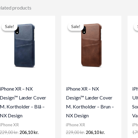
lated products
Sale!
Sale!
Sale!
Sale!
iPhone XR – NX
iPhone XR – NX
iP
Design™ Læder Cover
Design™ Læder Cover
Ul
M. Kortholder – Blå –
M. Kortholder – Brun –
So
NX Design
NX Design
Va
iPhone XR
iPhone XR
iP
Original
Current
Original
Current
229,00
kr.
206,10
kr.
229,00
kr.
206,10
kr.
17
price
price
price
price