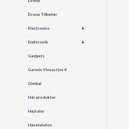
Drone
Drone Tilbehør
+
Electronics
+
Elektronik
Gadgets
Garmin Vivoactive 4
Gimbal
Hår produkter
Højtaler
Høretelefon