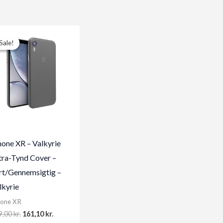
Sale!
Sale!
hone XR – Valkyrie
tra-Tynd Cover –
rt/Gennemsigtig –
lkyrie
hone XR
Original
Current
9,00
kr.
161,10
kr.
price
price