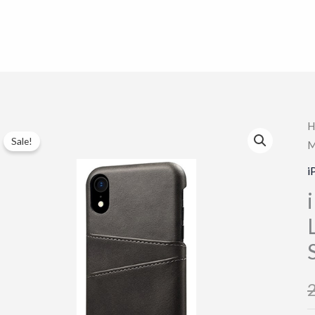
H
Sale!
M
i