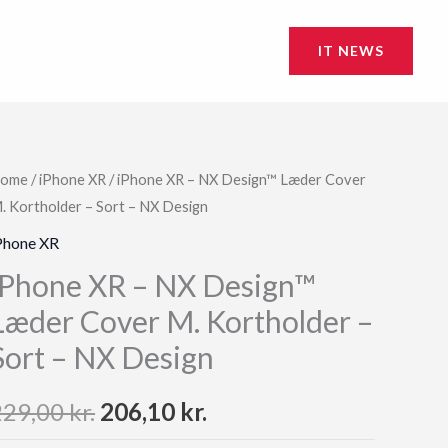
IT NEWS
ome
/
iPhone XR
/ iPhone XR – NX Design™ Læder Cover
. Kortholder – Sort – NX Design
Phone XR
iPhone XR – NX Design™
Læder Cover M. Kortholder –
Sort – NX Design
Original
Current
229,00
kr.
206,10
kr.