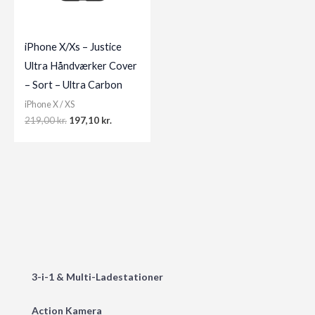
iPhone X/Xs – Justice
Ultra Håndværker Cover
– Sort – Ultra Carbon
iPhone X / XS
Original
Current
219,00
kr.
197,10
kr.
price
price
was:
is:
219,00 kr..
197,10 kr..
3-i-1 & Multi-Ladestationer
Action Kamera