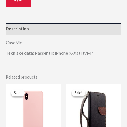
Description
CaseMe
Tekniske data: Passer til: iPhone X/Xs (I tvivl?
Related products
Sale!
Sale!
Sale!
Sale!