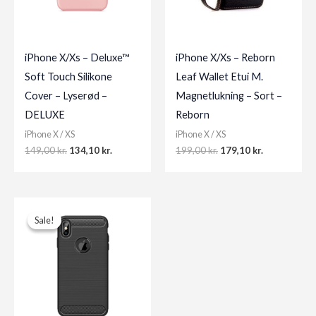
iPhone X/Xs – Deluxe™
iPhone X/Xs – Reborn
Soft Touch Silikone
Leaf Wallet Etui M.
Cover – Lyserød –
Magnetlukning – Sort –
DELUXE
Reborn
iPhone X / XS
iPhone X / XS
Original
Current
Original
Current
149,00
kr.
134,10
kr.
199,00
kr.
179,10
kr.
price
price
price
price
was:
is:
was:
is:
149,00 kr..
134,10 kr..
199,00 kr..
179,10 kr..
Sale!
Sale!