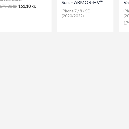
Sort – ARMOR-HV™
Va
Original
Current
179,00
kr.
161,10
kr.
price
price
iPhone 7 / 8 / SE
iPh
(2020/2022)
(2
was:
is:
179,00 kr..
161,10 kr..
17