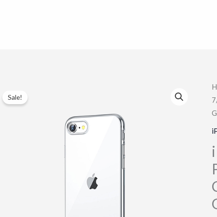
H
Sale!
7
G
i