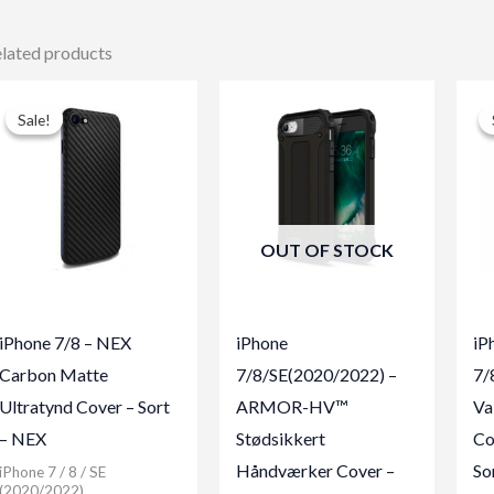
lated products
Sale!
Sale!
OUT OF STOCK
iPhone 7/8 – NEX
iPhone
iP
Carbon Matte
7/8/SE(2020/2022) –
7/
Ultratynd Cover – Sort
ARMOR-HV™
Va
– NEX
Stødsikkert
Co
Håndværker Cover –
So
iPhone 7 / 8 / SE
(2020/2022)