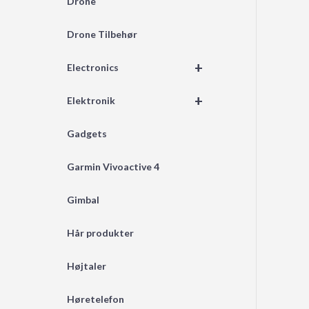
Drone
Drone Tilbehør
+
Electronics
+
Elektronik
Gadgets
Garmin Vivoactive 4
Gimbal
Hår produkter
Højtaler
Høretelefon