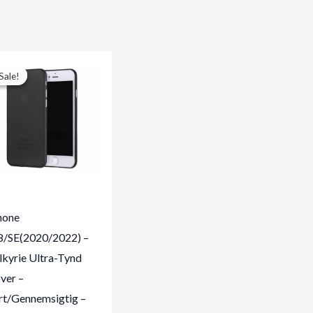
Sale!
Sale!
hone
8/SE(2020/2022) –
lkyrie Ultra-Tynd
ver –
rt/Gennemsigtig –