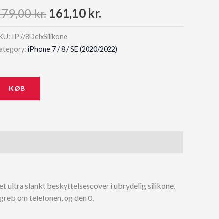
Original
Current
179,00
kr.
161,10
kr.
price
price
KU:
IP7/8DelxSilikone
ategory:
iPhone 7 / 8 / SE (2020/2022)
was:
is:
179,00 kr..
161,10 kr..
KØB
et ultra slankt beskyttelsescover i ubrydelig silikone.
 greb om telefonen, og den 0.